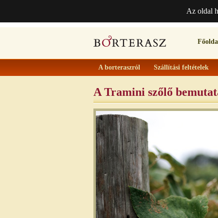
Az oldal 
Főolda
A borteraszról
Szállítási feltételek
A Tramini szőlő bemutat