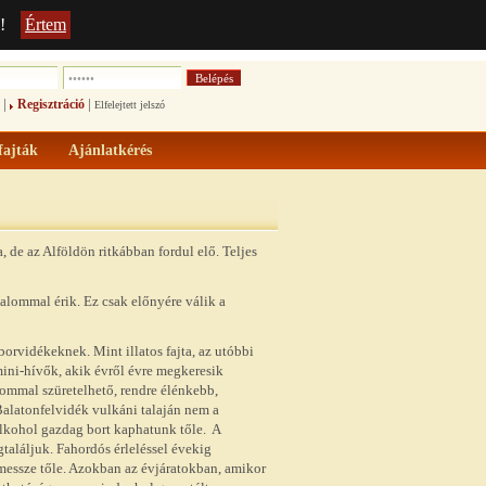
!
Értem
|
|
Regisztráció
Elfelejtett jelszó
fajták
Ajánlatkérés
 de az Alföldön ritkábban fordul elő. Teljes
alommal érik. Ez csak előnyére válik a
borvidékeknek. Mint illatos fajta, az utóbbi
mini-hívők, akik évről évre megkeresik
lommal szüretelhető, rendre élénkebb,
alatonfelvidék vulkáni talaján nem a
alkohol gazdag bort kaphatunk tőle. A
találjuk. Fahordós érleléssel évekig
 messze tőle. Azokban az évjáratokban, amikor