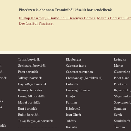
Pincészetek, ahonnan Tramini
ból készült bor rendelhető
:
Hilltop Neszmély / Borbolt.hu
,
Besenyei Borház
,
Maurus Borászat
,
Faz
Deé Családi Pincészet
Tolnai borvidék
Blauburger
Leányka
k
Szekszárdi borvidék
Cabernet franc
Merlot
dék
Pécsi borvidék
Cabernet sauvignon
Olaszrizling
vidék
Villányi borvidék
Chardonnay (Kereklevelű)
Pinot blanc
Hajós-Bajai borvidék
Cirfandli
Pinot noir
Kunsági borvidék
Cserszegi fűszeres
Rajnai rizlin
Csongrádi borvidék
Ezerjó
Sárgamusko
dék
Mátrai borvidék
Furmint
Sauvignon b
ék
Egri borvidék
Hárslevelű
Semillon
Bükki borvidék
Irsai Olivér
Syrah
k
Tokaj-Hegyaljai borvidék
Juhfark
Szürkebarát
vidék
Kadarka
Tramini