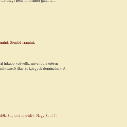
rthatósága nem mindenhol garantált.
amini
,
Somlói Tramini
,
nál inkább kedvelik, mivel bora erősen
mlékeztető illat- és ízjegyek dominálnak. A
idék
,
Soproni borvidék
,
Nagy-Somlói