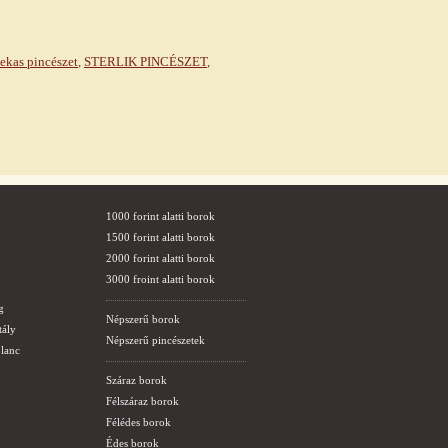
ekas pincészet
,
STERLIK PINCÉSZET
,
1000 forint alatti borok
1500 forint alatti borok
2000 forint alatti borok
3000 froint alatti borok
g
Népszerű borok
tály
Népszerű pincészetek
lanc
Száraz borok
Félszáraz borok
Félédes borok
Édes borok