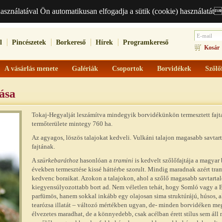
használatával Ön automatikusan elfogadja a sütik (cookie) használatát
l
Pincészetek
Borkereső
Hírek
Programkereső
Kosár
A vásárlás menete
Galériák
Csoportok
Borvidékek
Szőlő
ása
Tokaj-Hegyalját leszámítva mindegyik borvidékünkön termesztett fajta,
termőterülete mintegy 760 ha.
Az agyagos, löszös talajokat kedveli. Vulkáni talajon magasabb savtart
fajtának.
A
szürkebaráthoz
hasonlóan a
tramini
is kedvelt szőlőfajtája a magyar 
években termesztése kissé háttérbe szorult. Mindig maradnak azért tra
kedvenc boraikat. Azokon a talajokon, ahol a szőlő magasabb savtarta
kiegyensúlyozottabb bort ad. Nem véletlen tehát, hogy Somló vagy a B
parfümös, hanem sokkal inkább egy olajosan sima struktúrájú, húsos, 
tearózsa illatát – változó mértékben ugyan, de- minden borvidéken meg
élvezetes maradhat, de a könnyedebb, csak acélban érett stílus sem áll