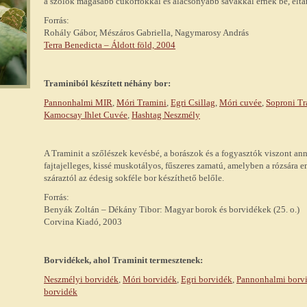
a szőlők magasabb cukorfokkal és alacsonyabb savakkal érnek be, elta
Forrás:
Rohály Gábor, Mészáros Gabriella, Nagymarosy András
Terra Benedicta – Áldott föld, 2004
Traminiból készített néhány bor:
Pannonhalmi MIR
,
Móri Tramini
,
Egri Csillag
,
Móri cuvée
,
Soproni Tr
Kamocsay Ihlet Cuvée
,
Hashtag Neszmély
A Traminit a szőlészek kevésbé, a borászok és a fogyasztók viszont an
fajtajelleges, kissé muskotályos, fűszeres zamatú, amelyben a rózsára e
száraztól az édesig sokféle bor készíthető belőle.
Forrás:
Benyák Zoltán – Dékány Tibor: Magyar borok és borvidékek (25. o.)
Corvina Kiadó, 2003
Borvidékek, ahol Traminit termesztenek:
Neszmélyi borvidék
,
Móri borvidék
,
Egri borvidék
,
Pannonhalmi borv
borvidék