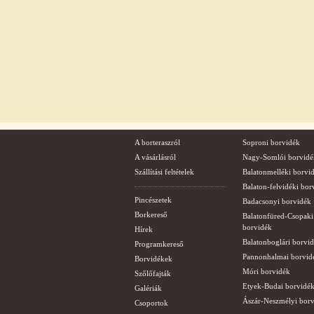
A borteraszról
Soproni borvidék
A vásárlásról
Nagy-Somlói borvidé
Szállítási feltételek
Balatonmelléki borvi
Balaton-felvidéki bor
Pincészetek
Badacsonyi borvidék
Borkereső
Balatonfüred-Csopaki
borvidék
Hírek
Balatonboglári borvi
Programkereső
Pannonhalmai borvid
Borvidékek
Móri borvidék
Szőlőfajták
Etyek-Budai borvidé
Galériák
Ászár-Neszmélyi bor
Csoportok