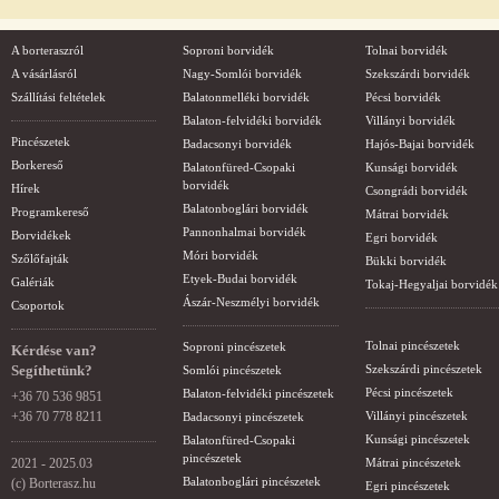
A borteraszról
Soproni borvidék
Tolnai borvidék
A vásárlásról
Nagy-Somlói borvidék
Szekszárdi borvidék
Szállítási feltételek
Balatonmelléki borvidék
Pécsi borvidék
Balaton-felvidéki borvidék
Villányi borvidék
Pincészetek
Badacsonyi borvidék
Hajós-Bajai borvidék
Borkereső
Balatonfüred-Csopaki
Kunsági borvidék
borvidék
Hírek
Csongrádi borvidék
Balatonboglári borvidék
Programkereső
Mátrai borvidék
Pannonhalmai borvidék
Borvidékek
Egri borvidék
Móri borvidék
Szőlőfajták
Bükki borvidék
Etyek-Budai borvidék
Galériák
Tokaj-Hegyaljai borvidék
Ászár-Neszmélyi borvidék
Csoportok
Tolnai pincészetek
Soproni pincészetek
Kérdése van?
Segíthetünk?
Szekszárdi pincészetek
Somlói pincészetek
Pécsi pincészetek
Balaton-felvidéki pincészetek
+36 70 536 9851
+36 70 778 8211
Villányi pincészetek
Badacsonyi pincészetek
Kunsági pincészetek
Balatonfüred-Csopaki
pincészetek
2021 - 2025.03
Mátrai pincészetek
Balatonboglári pincészetek
(c) Borterasz.hu
Egri pincészetek