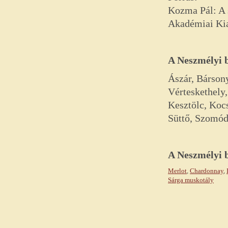
Kozma Pál: A s
Akadémiai Ki
A Neszmélyi b
Ászár, Bársony
Vérteskethely
Kesztölc, Koc
Süttő, Szomód,
A
Neszmélyi
Merlot
,
Chardonnay
,
Sárga muskotály