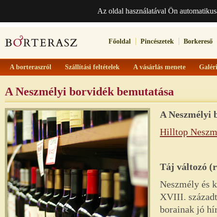
Az oldal használatával Ön automatikus
Főoldal
Pincészetek
Borkereső
A borteraszról
Szállítási feltételek
A vásárlás menete
Galér
A Neszmélyi borvidék bemutatása
A
Neszmélyi
Hilltop Neszm
Táj változó (
Neszmély és k
XVIII. századt
borainak jó hí