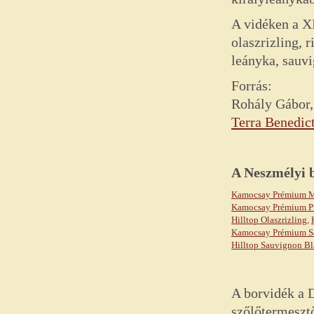
A vidéken a X
olaszrizling, 
leányka, sauvig
Forrás:
Rohály Gábor,
Terra Benedict
A
Neszmélyi
Kamocsay Prémium M
Kamocsay Prémium Pi
Hilltop Olaszrizling
,
Kamocsay Prémium S
Hilltop Sauvignon B
A borvidék a 
szőlőtermesztő