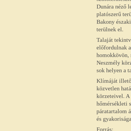
Dunára néző l
platószerű ter
Bakony északi
terülnek el.
Talaját tekint
előfordulnak 
homokkövön, m
Neszmély körze
sok helyen a t
Klímáját illet
közvetlen hatá
körzeteivel. A
hőmérsékleti 
páratartalom á
és gyakoriság
Forrás: