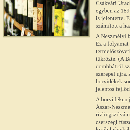
Csákvári Urad
egyben az 189
is jelentette.
számított a ha
A Neszmélyi b
Ez a folyamat
termelőszövet
tükrözte. (A B
dombhátról sz
szerepel újra.
borvidékek so
jelentős fejlőd
A borvidéken j
Ászár-Neszmél
rizlingszilván
cserszegi fűsz
királyleánykáb