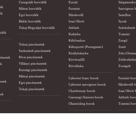
Csongrádi borvidék
Ezerjó
Sárgamusko
dék
Mátrai borvidék
Furmint
Sauvignon b
ék
Egri borvidék
Hárslevelű
Semillon
Bükki borvidék
Irsai Olivér
Syrah
k
Tokaj-Hegyaljai borvidék
Juhfark
Szürkebarát
vidék
Kadarka
Tramini
Kékfrankos
Zengő
Tolnai pincészetek
Kékoportó (Portugieser)
Zenit
Szekszárdi pincészetek
Királyleányka
Zéta (Oremu
Pécsi pincészetek
cészetek
Kövérszőlő
Zöldveltelín
Villányi pincészetek
ek
Kövidinka
Zweigelt
Kunsági pincészetek
Mátrai pincészetek
Cabernet franc borok
Furmint bor
zetek
Egri pincészetek
Cabernet sauvignon borok
Hárslevelű 
Tokaji pincészetek
Chardonnay borok
Irsai Olivér
tek
Cserszegi fűszeres borok
Juhfark bor
Olaszrizling borok
Tramini bor