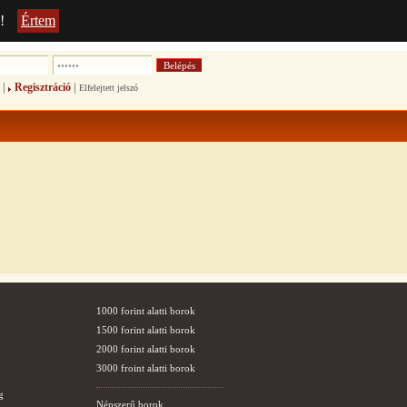
!
Értem
|
|
Regisztráció
Elfelejtett jelszó
1000 forint alatti borok
1500 forint alatti borok
2000 forint alatti borok
3000 froint alatti borok
g
Népszerű borok