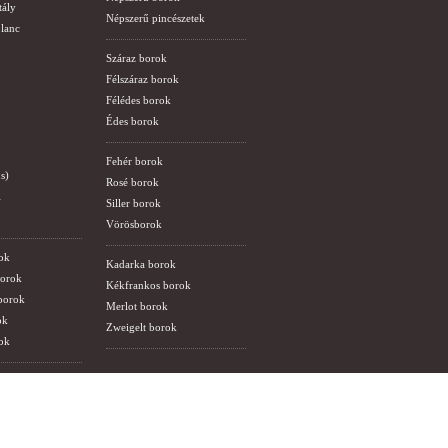
tály
Népszerű pincészetek
lanc
Száraz borok
Félszáraz borok
Félédes borok
Édes borok
Fehér borok
s)
Rosé borok
i
Siller borok
Vörösborok
ok
Kadarka borok
borok
Kékfrankos borok
 borok
Merlot borok
ok
Zweigelt borok
ok