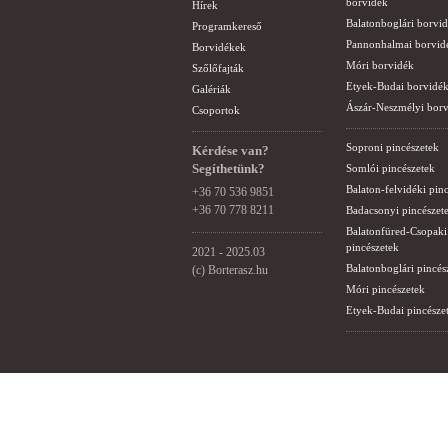
borvidék
Hírek
Balatonboglári borvi
Programkereső
Pannonhalmai borvid
Borvidékek
Móri borvidék
Szőlőfajták
Etyek-Budai borvidé
Galériák
Ászár-Neszmélyi bor
Csoportok
Soproni pincészetek
Kérdése van?
Segíthetünk?
Somlói pincészetek
Balaton-felvidéki pin
+36 70 536 9851
+36 70 778 8211
Badacsonyi pincészet
Balatonfüred-Csopaki
pincészetek
2021 - 2025.03
Balatonboglári pincés
(c) Borterasz.hu
Móri pincészetek
Etyek-Budai pincésze