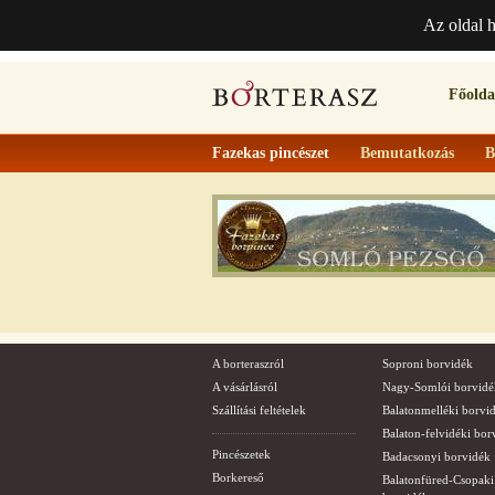
Az oldal 
Főolda
Fazekas pincészet
Bemutatkozás
B
A borteraszról
Soproni borvidék
A vásárlásról
Nagy-Somlói borvidé
Szállítási feltételek
Balatonmelléki borvi
Balaton-felvidéki bor
Pincészetek
Badacsonyi borvidék
Borkereső
Balatonfüred-Csopaki