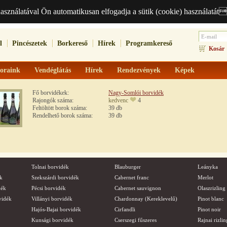
használatával Ön automatikusan elfogadja a sütik (cookie) használatát
l
Pincészetek
Borkereső
Hírek
Programkereső
Kosár
oraink
Vendéglátás
Hírek
Rendezvények
Képek
Fő borvidékek:
Nagy-Somlói borvidék
Rajongók száma:
kedvenc
4
Feltöltött borok száma:
39 db
Rendelhető borok száma:
39 db
Tolnai borvidék
Blauburger
Leányka
k
Szekszárdi borvidék
Cabernet franc
Merlot
dék
Pécsi borvidék
Cabernet sauvignon
Olaszrizling
vidék
Villányi borvidék
Chardonnay (Kereklevelű)
Pinot blanc
Hajós-Bajai borvidék
Cirfandli
Pinot noir
Kunsági borvidék
Cserszegi fűszeres
Rajnai rizlin