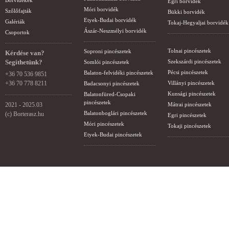
Borvidékek
Egri borvidék
Móri borvidék
Szőlőfajták
Bükki borvidék
Etyek-Budai borvidék
Galériák
Tokaj-Hegyaljai borvidék
Ászár-Neszmélyi borvidék
Csoportok
Tolnai pincészetek
Soproni pincészetek
Kérdése van?
Segíthetünk?
Szekszárdi pincészetek
Somlói pincészetek
Pécsi pincészetek
Balaton-felvidéki pincészetek
+36 70 536 9851
+36 70 778 8211
Villányi pincészetek
Badacsonyi pincészetek
Kunsági pincészetek
Balatonfüred-Csopaki
pincészetek
2021 - 2025.03
Mátrai pincészetek
Balatonboglári pincészetek
(c) Borterasz.hu
Egri pincészetek
Móri pincészetek
Tokaji pincészetek
Etyek-Budai pincészetek