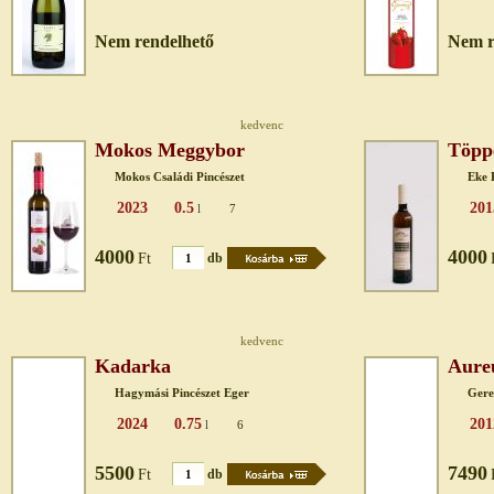
Nem rendelhető
Nem r
kedvenc
Mokos Meggybor
Töppe
Mokos Családi Pincészet
Eke 
2023
0.5
201
l
7
4000
4000
Ft
db
kedvenc
Kadarka
Aure
Hagymási Pincészet Eger
Gere
2024
0.75
201
l
6
5500
7490
Ft
db