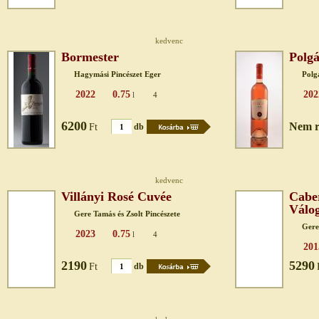
kedvenc
Bormester
Polg
Hagymási Pincészet Eger
Polg
2022
0.75
202
l
4
6200
Nem r
Ft
db
kedvenc
Villányi Rosé Cuvée
Cabe
Válo
Gere Tamás és Zsolt Pincészete
Gere
2023
0.75
l
4
201
2190
5290
Ft
db