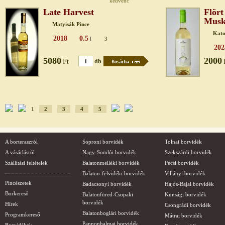
kedvenc
Late Harvest
Flört
Musk
Matyisák Pince
Kato
2018
0.5
l
3
202
5080
2000
Ft
db
1
2
3
4
5
A borteraszról
Soproni borvidék
Tolnai borvidék
A vásárlásról
Nagy-Somlói borvidék
Szekszárdi borvidék
Szállítási feltételek
Balatonmelléki borvidék
Pécsi borvidék
Balaton-felvidéki borvidék
Villányi borvidék
Pincészetek
Badacsonyi borvidék
Hajós-Bajai borvidék
Borkereső
Balatonfüred-Csopaki
Kunsági borvidék
borvidék
Hírek
Csongrádi borvidék
Balatonboglári borvidék
Programkereső
Mátrai borvidék
Pannonhalmai borvidék