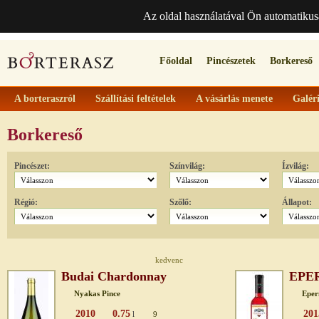
Az oldal használatával Ön automatikus
Főoldal
Pincészetek
Borkereső
A borteraszról
Szállítási feltételek
A vásárlás menete
Galér
Borkereső
Pincészet:
Színvilág:
Ízvilág:
Régió:
Szőlő:
Állapot:
kedvenc
Budai Chardonnay
EPER
Nyakas Pince
Eper
2010
0.75
201
l
9