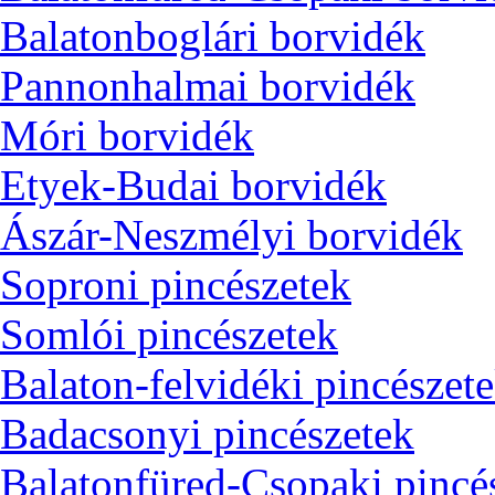
Balatonboglári borvidék
Pannonhalmai borvidék
Móri borvidék
Etyek-Budai borvidék
Ászár-Neszmélyi borvidék
Soproni pincészetek
Somlói pincészetek
Balaton-felvidéki pincészet
Badacsonyi pincészetek
Balatonfüred-Csopaki pincé