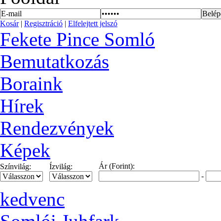
Kosár
|
Regisztráció
|
Elfelejtett jelszó
Fekete Pince Somló
Bemutatkozás
Boraink
Hírek
Rendezvények
Képek
Ár (Forint):
Színvilág:
Ízvilág:
-
kedvenc