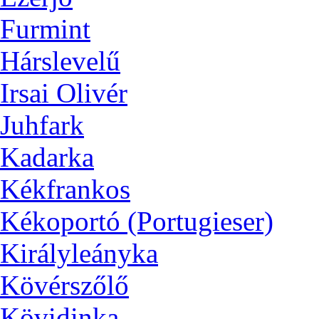
Furmint
Hárslevelű
Irsai Olivér
Juhfark
Kadarka
Kékfrankos
Kékoportó (Portugieser)
Királyleányka
Kövérszőlő
Kövidinka