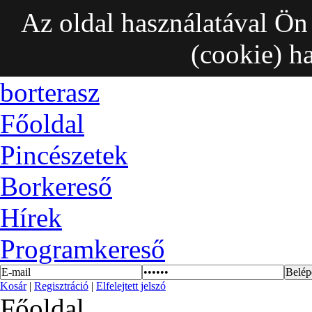
Az oldal használatával Ön
(cookie) h
borterasz
Főoldal
Pincészetek
Borkereső
Hírek
Programkereső
Kosár
|
Regisztráció
|
Elfelejtett jelszó
Főoldal