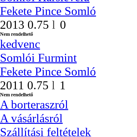
Fekete Pince Somló
2013
0.75
l
0
Nem rendelhető
kedvenc
Somlói Furmint
Fekete Pince Somló
2011
0.75
l
1
Nem rendelhető
A borteraszról
A vásárlásról
Szállítási feltételek