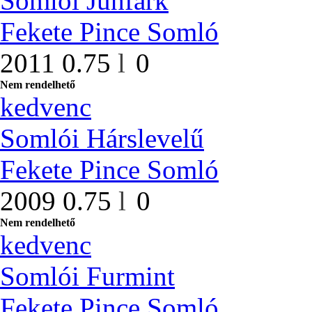
Somlói Juhfark
Fekete Pince Somló
2011
0.75
l
0
Nem rendelhető
kedvenc
Somlói Hárslevelű
Fekete Pince Somló
2009
0.75
l
0
Nem rendelhető
kedvenc
Somlói Furmint
Fekete Pince Somló