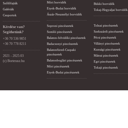
Móri borvidék
Szőlőfajták
Bükki borvidék
Etyek-Budai borvidék
Galériák
Tokaj-Hegyaljai borvidék
Ászár-Neszmélyi borvidék
Csoportok
Tolnai pincészetek
Soproni pincészetek
Kérdése van?
Segíthetünk?
Szekszárdi pincészetek
Somlói pincészetek
Pécsi pincészetek
Balaton-felvidéki pincészetek
+36 70 536 9851
+36 70 778 8211
Villányi pincészetek
Badacsonyi pincészetek
Kunsági pincészetek
Balatonfüred-Csopaki
pincészetek
2021 - 2025.03
Mátrai pincészetek
Balatonboglári pincészetek
(c) Borterasz.hu
Egri pincészetek
Móri pincészetek
Tokaji pincészetek
Etyek-Budai pincészetek