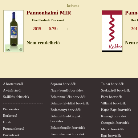
kedvenc
Pannonhalmi MIR
Pann
Deé Családi Pincészet
Deé 
2015
0.75
201
l
1
Nem rendelhető
Nem r
A borteraszról
Soproni borvidék
Tolnai borvidék
A vásárlásról
Nagy-Somlói borvidék
Szekszárdi borvidék
Szállítási feltételek
Balatonmelléki borvidék
Pécsi borvidék
Balaton-felvidéki borvidék
Villányi borvidék
Pincészetek
Badacsonyi borvidék
Hajós-Bajai borvidék
Borkereső
Balatonfüred-Csopaki
Kunsági borvidék
borvidék
Hírek
Csongrádi borvidék
Balatonboglári borvidék
Programkereső
Mátrai borvidék
Pannonhalmai borvidék
Borvidékek
Egri borvidék