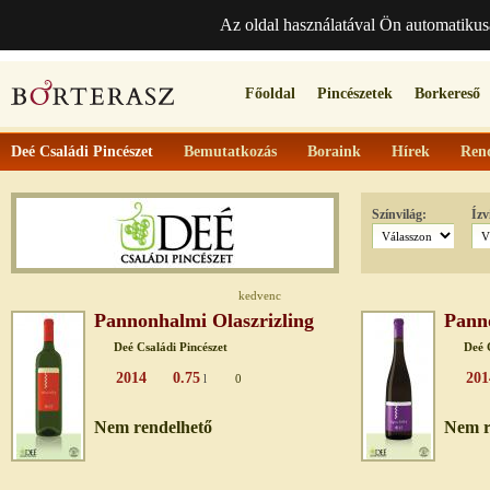
Az oldal használatával Ön automatikus
Főoldal
Pincészetek
Borkereső
Deé Családi Pincészet
Bemutatkozás
Boraink
Hírek
Ren
Színvilág:
Ízv
kedvenc
Pannonhalmi Olaszrizling
Panno
Deé Családi Pincészet
Deé 
2014
0.75
201
l
0
Nem rendelhető
Nem r