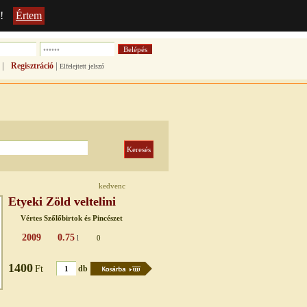
!
Értem
|
|
Regisztráció
Elfelejtett jelszó
kedvenc
Etyeki Zöld veltelini
Vértes Szőlőbirtok és Pincészet
2009
0.75
l
0
1400
Ft
db