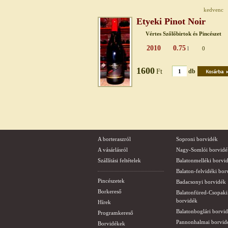
kedvenc
Etyeki Pinot Noir
Vértes Szőlőbirtok és Pincészet
2010
0.75
l
0
1600
Ft
db
A borteraszról
Soproni borvidék
A vásárlásról
Nagy-Somlói borvidé
Szállítási feltételek
Balatonmelléki borvi
Balaton-felvidéki bor
Pincészetek
Badacsonyi borvidék
Borkereső
Balatonfüred-Csopaki
borvidék
Hírek
Balatonboglári borvi
Programkereső
Pannonhalmai borvid
Borvidékek