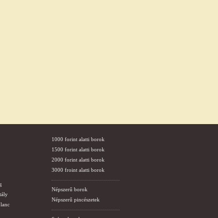
1000 forint alatti borok
1500 forint alatti borok
2000 forint alatti borok
3000 froint alatti borok
g
Népszerű borok
tály
Népszerű pincészetek
lanc