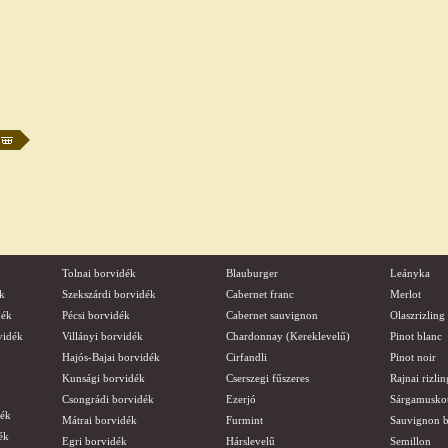
Tolnai borvidék
Blauburger
Leányka
k
Szekszárdi borvidék
Cabernet franc
Merlot
dék
Pécsi borvidék
Cabernet sauvignon
Olaszrizling
vidék
Villányi borvidék
Chardonnay (Kereklevelű)
Pinot blanc
Hajós-Bajai borvidék
Cirfandli
Pinot noir
Kunsági borvidék
Cserszegi fűszeres
Rajnai rizlin
Csongrádi borvidék
Ezerjó
Sárgamusko
dék
Mátrai borvidék
Furmint
Sauvignon b
ék
Egri borvidék
Hárslevelű
Semillon