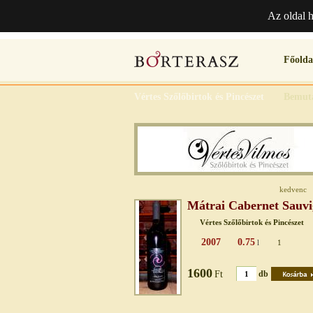
Az oldal 
Főolda
Vértes Szőlőbirtok és Pincészet
Bemut
kedvenc
Mátrai Cabernet Sauv
Vértes Szőlőbirtok és Pincészet
2007
0.75
l
1
1600
Ft
db