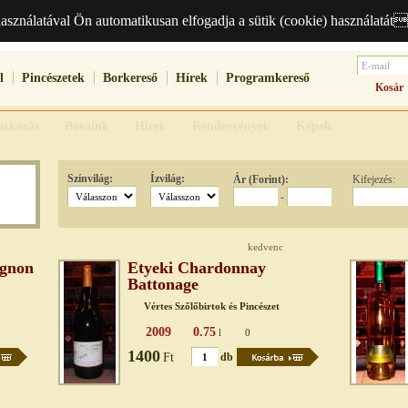
használatával Ön automatikusan elfogadja a sütik (cookie) használatát
l
Pincészetek
Borkereső
Hírek
Programkereső
Kosár
atkozás
Boraink
Hírek
Rendezvények
Képek
Színvilág:
Ízvilág:
Ár (Forint):
Kifejezés:
-
kedvenc
ignon
Etyeki Chardonnay
Battonage
Vértes Szőlőbirtok és Pincészet
2009
0.75
l
0
1400
Ft
db