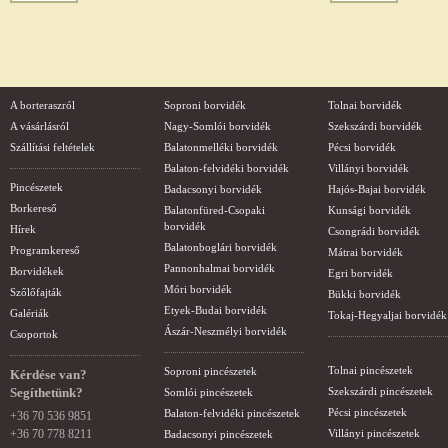
A borteraszról
Soproni borvidék
Tolnai borvidék
A vásárlásról
Nagy-Somlói borvidék
Szekszárdi borvidék
Szállítási feltételek
Balatonmelléki borvidék
Pécsi borvidék
Balaton-felvidéki borvidék
Villányi borvidék
Pincészetek
Badacsonyi borvidék
Hajós-Bajai borvidék
Borkereső
Balatonfüred-Csopaki
Kunsági borvidék
borvidék
Hírek
Csongrádi borvidék
Balatonboglári borvidék
Programkereső
Mátrai borvidék
Pannonhalmai borvidék
Borvidékek
Egri borvidék
Móri borvidék
Szőlőfajták
Bükki borvidék
Etyek-Budai borvidék
Galériák
Tokaj-Hegyaljai borvidék
Ászár-Neszmélyi borvidék
Csoportok
Tolnai pincészetek
Soproni pincészetek
Kérdése van?
Segíthetünk?
Szekszárdi pincészetek
Somlói pincészetek
Pécsi pincészetek
Balaton-felvidéki pincészetek
+36 70 536 9851
+36 70 778 8211
Villányi pincészetek
Badacsonyi pincészetek