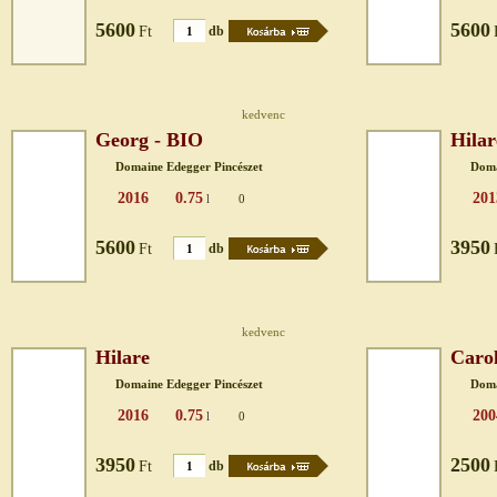
5600
5600
Ft
db
kedvenc
Georg - BIO
Hilar
Domaine Edegger Pincészet
Doma
2016
0.75
201
l
0
5600
3950
Ft
db
kedvenc
Hilare
Carol
Domaine Edegger Pincészet
Doma
2016
0.75
200
l
0
3950
2500
Ft
db