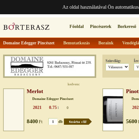
Az oldal használatával Ön automatikus
Főoldal
Pincészetek
Borkereső
Domaine Edegger Pincészet
Bemutatkozás
Boraink
Vendéglá
Színvilág:
Ízv
kedvenc
Merlot
Pinot
Domaine Edegger Pincészet
Doma
2021
0.75
202
l
0
8400
5600
Ft
db