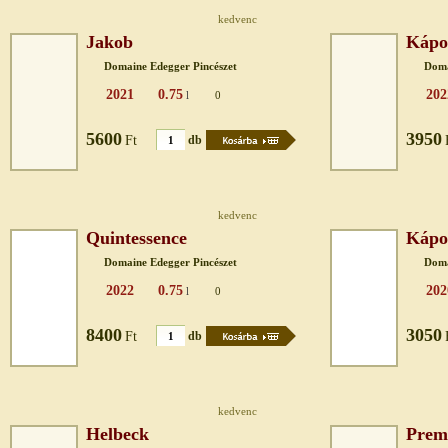
kedvenc
Jakob
Kápo
Domaine Edegger Pincészet
Doma
2021
0.75
202
l
0
5600
3950
Ft
db
kedvenc
Quintessence
Kápo
Domaine Edegger Pincészet
Doma
2022
0.75
202
l
0
8400
3050
Ft
db
kedvenc
Helbeck
Prem