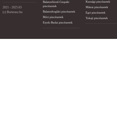
Kunsági pincészetek
Balatonfüred-Csopaki
pincészetek
2021 - 2025.03
Mátrai pincészetek
Balatonboglári pincészetek
(c) Borterasz.hu
Egri pincészetek
Móri pincészetek
Tokaji pincészetek
Etyek-Budai pincészetek