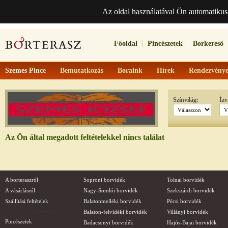
Az oldal használatával Ön automatikus
Főoldal
Pincészetek
Borkereső
Szemes Pince
Bemutatkozás
Boraink
Hírek
Rendezvény
Színvilág:
Ízv
Az Ön által megadott feltételekkel nincs találat
A borteraszról
Soproni borvidék
Tolnai borvidék
A vásárlásról
Nagy-Somlói borvidék
Szekszárdi borvidék
Szállítási feltételek
Balatonmelléki borvidék
Pécsi borvidék
Balaton-felvidéki borvidék
Villányi borvidék
Pincészetek
Badacsonyi borvidék
Hajós-Bajai borvidék