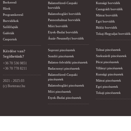
Borkereső
Balatonfüred-Csopaki
Kunsági borvidék
borvidék
Hírek
Csongrádi borvidék
Balatonboglári borvidék
Programkereső
Mátrai borvidék
Pannonhalmai borvidék
Borvidékek
Egri borvidék
Móri borvidék
Szőlőfajták
Bükki borvidék
Etyek-Budai borvidék
Galériák
Tokaj-Hegyaljai borvidék
Ászár-Neszmélyi borvidék
Csoportok
Tolnai pincészetek
Soproni pincészetek
Kérdése van?
Segíthetünk?
Szekszárdi pincészetek
Somlói pincészetek
Pécsi pincészetek
Balaton-felvidéki pincészetek
+36 70 536 9851
+36 70 778 8211
Villányi pincészetek
Badacsonyi pincészetek
Kunsági pincészetek
Balatonfüred-Csopaki
pincészetek
2021 - 2025.03
Mátrai pincészetek
Balatonboglári pincészetek
(c) Borterasz.hu
Egri pincészetek
Móri pincészetek
Tokaji pincészetek
Etyek-Budai pincészetek