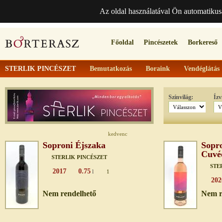
Az oldal használatával Ön automatikus
Főoldal
Pincészetek
Borkereső
STERLIK PINCÉSZET
Bemutatkozás
Boraink
Vendéglátás
Színvilág:
Ízv
kedvenc
Soproni Éjszaka
Sopro
Cuvé
STERLIK PINCÉSZET
STE
2017
0.75
l
1
202
Nem rendelhető
Nem r