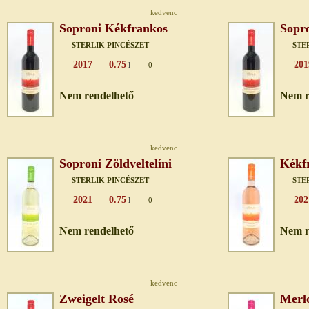
kedvenc
Soproni Kékfrankos
Sopr
STERLIK PINCÉSZET
STE
2017
0.75
201
l
0
Nem rendelhető
Nem r
kedvenc
Soproni Zöldveltelíni
Kékf
STERLIK PINCÉSZET
STE
2021
0.75
202
l
0
Nem rendelhető
Nem r
kedvenc
Zweigelt Rosé
Merl