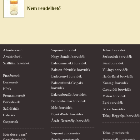
Nem rendelhető
A borteraszról
Soproni borvidék
Tolnai borvidék
A vásárlásról
Nagy-Somlói borvidék
Szekszárdi borvidék
Szállítási feltételek
Balatonmelléki borvidék
Pécsi borvidék
Balaton-felvidéki borvidék
Villányi borvidék
Pincészetek
Badacsonyi borvidék
Hajós-Bajai borvidék
Borkereső
Balatonfüred-Csopaki
Kunsági borvidék
borvidék
Hírek
Csongrádi borvidék
Balatonboglári borvidék
Programkereső
Mátrai borvidék
Pannonhalmai borvidék
Borvidékek
Egri borvidék
Móri borvidék
Szőlőfajták
Bükki borvidék
Etyek-Budai borvidék
Galériák
Tokaj-Hegyaljai borvidék
Ászár-Neszmélyi borvidék
Csoportok
Tolnai pincészetek
Soproni pincészetek
Kérdése van?
Segíthetünk?
Szekszárdi pincészetek
Somlói pincészetek