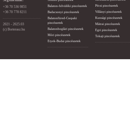
Pécsi pincészetek
Balaton-felvidéki pincészetek
+36 70 536 9851
+36 70 778 8211
Villányi pincészetek
Badacsonyi pincészetek
Kunsági pincészetek
Balatonfüred-Csopaki
pincészetek
2021 - 2025.03
Mátrai pincészetek
Balatonboglári pincészetek
(c) Borterasz.hu
Egri pincészetek
Móri pincészetek
Tokaji pincészetek
Etyek-Budai pincészetek