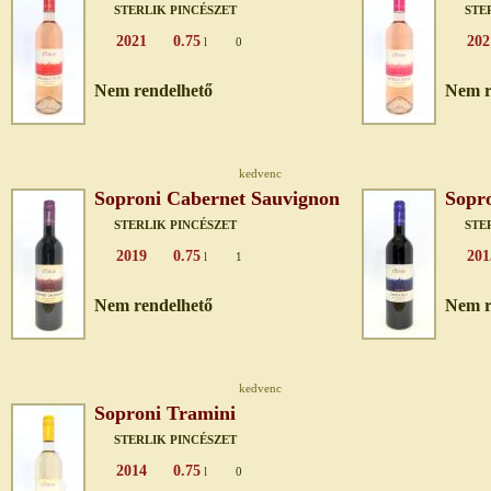
STERLIK PINCÉSZET
STE
2021
0.75
202
l
0
Nem rendelhető
Nem r
kedvenc
Soproni Cabernet Sauvignon
Sopro
STERLIK PINCÉSZET
STE
2019
0.75
201
l
1
Nem rendelhető
Nem r
kedvenc
Soproni Tramini
STERLIK PINCÉSZET
2014
0.75
l
0