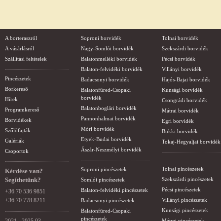
A borteraszról
Soproni borvidék
Tolnai borvidék
A vásárlásról
Nagy-Somlói borvidék
Szekszárdi borvidék
Szállítási feltételek
Balatonmelléki borvidék
Pécsi borvidék
Balaton-felvidéki borvidék
Villányi borvidék
Pincészetek
Badacsonyi borvidék
Hajós-Bajai borvidék
Borkereső
Balatonfüred-Csopaki
Kunsági borvidék
borvidék
Hírek
Csongrádi borvidék
Balatonboglári borvidék
Programkereső
Mátrai borvidék
Pannonhalmai borvidék
Borvidékek
Egri borvidék
Móri borvidék
Szőlőfajták
Bükki borvidék
Etyek-Budai borvidék
Galériák
Tokaj-Hegyaljai borvidék
Ászár-Neszmélyi borvidék
Csoportok
Tolnai pincészetek
Soproni pincészetek
Kérdése van?
Segíthetünk?
Szekszárdi pincészetek
Somlói pincészetek
Pécsi pincészetek
Balaton-felvidéki pincészetek
+36 70 536 9851
+36 70 778 8211
Villányi pincészetek
Badacsonyi pincészetek
Kunsági pincészetek
Balatonfüred-Csopaki
pincészetek
Mátrai pincészetek