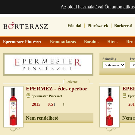
Az oldal használatával Ön automatikus
Főoldal
Pincészetek
Borkereső
Epermester Pincészet
Bemutatkozás
Boraink
Hírek
Rend
Színvilág:
Ízv
kedvenc
EPERMÉZ - édes eperbor
EPER
Epermester Pincészet
Eper
2015
0.5
201
l
8
Nem rendelhető
Nem r