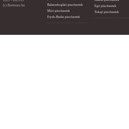
2021 - 2025.03
Balatonboglári pincészetek
(c) Borterasz.hu
Egri pincészetek
Móri pincészetek
Tokaji pincészetek
Etyek-Budai pincészetek