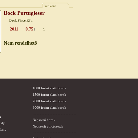
kedvenc
Bock Portugieser
Bock Pince Kft.
2011
0.75
l
1
Nem rendelhető
1000 forint alatti borok
1500 forint alatti borok
2000 forint alatti borok
3000 froint alatti borok
g
Népszerű borok
tály
Népszerű pincészetek
lanc