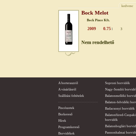
kedvenc
Bock Melot
Bock Pince Kft.
2009
0.75
l
3
Nem rendelhető
A borteraszról
Soproni borvidék
A vásárlásról
Nagy-Somlói borvidé
Szállítási feltételek
Balatonmelléki borvi
Balaton-felvidéki bor
Pincészetek
Badacsonyi borvidék
Borkereső
Balatonfüred-Csopaki
borvidék
Hírek
Balatonboglári borvi
Programkereső
Pannonhalmai borvid
Borvidékek