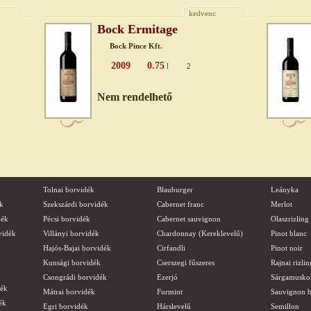
kedvenc
Bock Ermitage
Bock Pince Kft.
2009
0.75
l
2
Nem rendelhető
Tolnai borvidék
Blauburger
Leányka
k
Szekszárdi borvidék
Cabernet franc
Merlot
dék
Pécsi borvidék
Cabernet sauvignon
Olaszrizling
vidék
Villányi borvidék
Chardonnay (Kereklevelű)
Pinot blanc
Hajós-Bajai borvidék
Cirfandli
Pinot noir
Kunsági borvidék
Cserszegi fűszeres
Rajnai rizlin
Csongrádi borvidék
Ezerjó
Sárgamusko
dék
Mátrai borvidék
Furmint
Sauvignon b
ék
Egri borvidék
Hárslevelű
Semillon