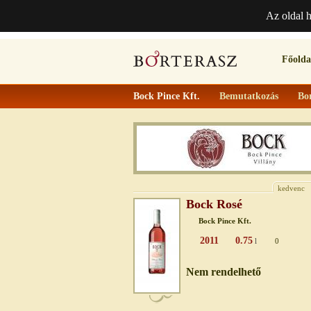
Az oldal 
Főolda
Bock Pince Kft.
Bemutatkozás
Bo
kedvenc
Bock Rosé
Bock Pince Kft.
2011
0.75
l
0
Nem rendelhető