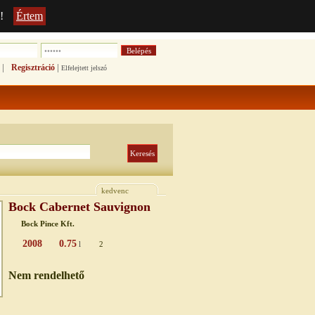
!
Értem
|
|
Regisztráció
Elfelejtett jelszó
kedvenc
Bock Cabernet Sauvignon
Bock Pince Kft.
2008
0.75
l
2
Nem rendelhető