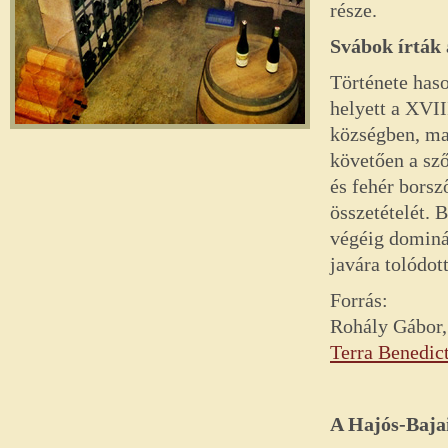
része.
Svábok írták 
Története haso
helyett a XVII
községben, ma
követően a sző
és fehér borsz
összetételét.
végéig dominál
javára tolódott
Forrás:
Rohály Gábor,
Terra Benedict
A Hajós-Baja