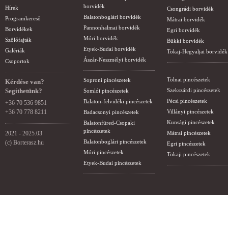
borvidék
Hírek
Csongrádi borvidék
Balatonboglári borvidék
Programkereső
Mátrai borvidék
Pannonhalmai borvidék
Borvidékek
Egri borvidék
Móri borvidék
Szőlőfajták
Bükki borvidék
Etyek-Budai borvidék
Galériák
Tokaj-Hegyaljai borvidék
Ászár-Neszmélyi borvidék
Csoportok
Tolnai pincészetek
Soproni pincészetek
Kérdése van?
Segíthetünk?
Szekszárdi pincészetek
Somlói pincészetek
Pécsi pincészetek
Balaton-felvidéki pincészetek
+36 70 536 9851
+36 70 778 8211
Villányi pincészetek
Badacsonyi pincészetek
Kunsági pincészetek
Balatonfüred-Csopaki
pincészetek
2021 - 2025.03
Mátrai pincészetek
Balatonboglári pincészetek
(c) Borterasz.hu
Egri pincészetek
Móri pincészetek
Tokaji pincészetek
Etyek-Budai pincészetek