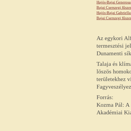
Hajós-Bajai Generosa
Bajai Cserszegi fűsze
Hajós-Bajai Gabriell
Bajai Cserszegi fűszer
Az egykori Alf
termesztési je
Dunamenti síks
Talaja és klí
löszös homoko
területekhez 
Fagyveszélyezt
Forrás:
Kozma Pál: A s
Akadémiai Ki