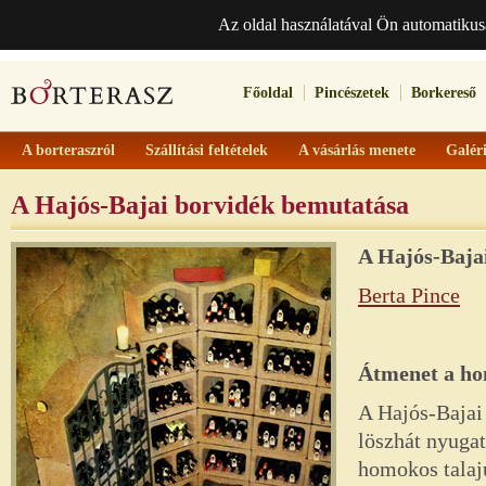
Az oldal használatával Ön automatikus
Főoldal
Pincészetek
Borkereső
A borteraszról
Szállítási feltételek
A vásárlás menete
Galér
A Hajós-Bajai borvidék bemutatása
A
Hajós-Baja
Berta Pince
Átmenet a hom
A Hajós-Bajai 
löszhát nyugati
homokos talaj