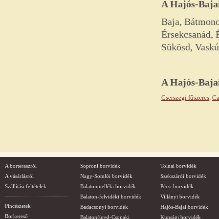
A Hajós-Bajai
Baja, Bátmonos
Érsekcsanád, 
Sükösd, Vaskú
A
Hajós-Baja
Cserszegi fűszeres
,
Ca
A borteraszról
Soproni borvidék
Tolnai borvidék
A vásárlásról
Nagy-Somlói borvidék
Szekszárdi borvidék
Szállítási feltételek
Balatonmelléki borvidék
Pécsi borvidék
Balaton-felvidéki borvidék
Villányi borvidék
Pincészetek
Badacsonyi borvidék
Hajós-Bajai borvidék
Borkereső
Balatonfüred-Csopaki
Kunsági borvidék