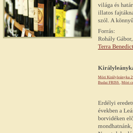
világa és hatá
illatos fajták
szól. A könnyű
Forrás:
Rohály Gábor,
Terra Benedict
Királyleányká
Móri Királyleányka 
Budai FRISS
,
Móri c
Erdélyi eredet
években a Leán
borvidéken elő
mondhatnánk, a