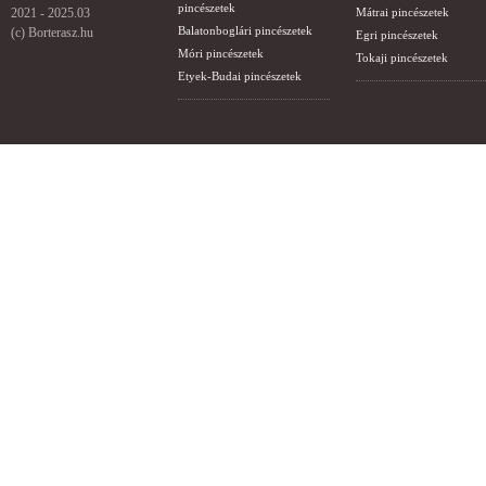
pincészetek
2021 - 2025.03
Mátrai pincészetek
Balatonboglári pincészetek
(c) Borterasz.hu
Egri pincészetek
Móri pincészetek
Tokaji pincészetek
Etyek-Budai pincészetek