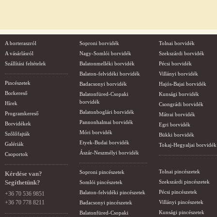
A borteraszról
Soproni borvidék
Tolnai borvidék
A vásárlásról
Nagy-Somlói borvidék
Szekszárdi borvidék
Szállítási feltételek
Balatonmelléki borvidék
Pécsi borvidék
Balaton-felvidéki borvidék
Villányi borvidék
Pincészetek
Badacsonyi borvidék
Hajós-Bajai borvidék
Borkereső
Balatonfüred-Csopaki
Kunsági borvidék
borvidék
Hírek
Csongrádi borvidék
Balatonboglári borvidék
Programkereső
Mátrai borvidék
Pannonhalmai borvidék
Borvidékek
Egri borvidék
Móri borvidék
Szőlőfajták
Bükki borvidék
Etyek-Budai borvidék
Galériák
Tokaj-Hegyaljai borvidék
Ászár-Neszmélyi borvidék
Csoportok
Tolnai pincészetek
Soproni pincészetek
Kérdése van?
Segíthetünk?
Szekszárdi pincészetek
Somlói pincészetek
Pécsi pincészetek
Balaton-felvidéki pincészetek
+36 70 536 9851
+36 70 778 8211
Villányi pincészetek
Badacsonyi pincészetek
Kunsági pincészetek
Balatonfüred-Csopaki