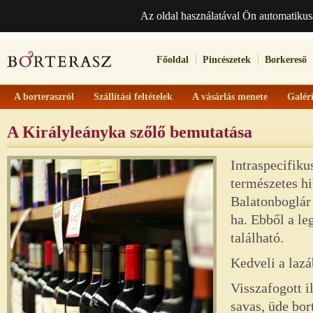
Az oldal használatával Ön automatikus
Főoldal
Pincészetek
Borkereső
A borteraszról
Szállítási feltételek
A vásárlás menete
Galér
A Királyleányka szőlő bemutatása
Intraspecifiku
természetes hi
Balatonboglár 
ha. Ebből a l
található.
Kedveli a lazá
Visszafogott i
savas, üde bor