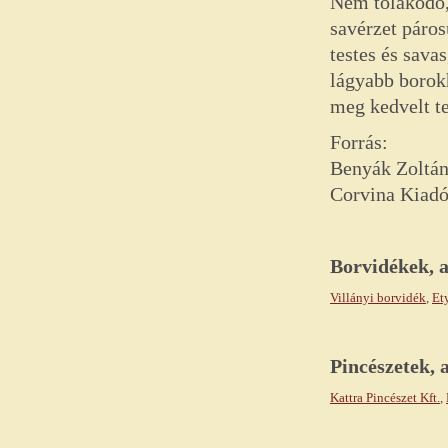
Nem tolakodó, 
savérzet páros
testes és sava
lágyabb borok
meg kedvelt te
Forrás:
Benyák Zoltán
Corvina Kiadó
Borvidékek, 
Villányi borvidék
,
Et
Pincészetek,
Kattra Pincészet Kft.
,