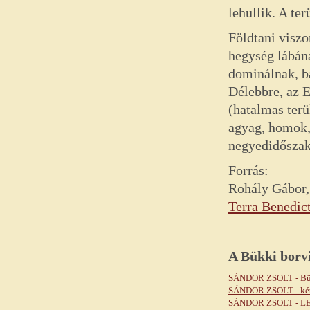
lehullik. A te
Földtani viszo
hegység lábáná
dominálnak, bá
Délebbre, az E
(hatalmas terü
agyag, homok, 
negyedidőszak
Forrás:
Rohály Gábor,
Terra Benedict
A
Bükki
borv
SÁNDOR ZSOLT - Bü
SÁNDOR ZSOLT - két
SÁNDOR ZSOLT - 