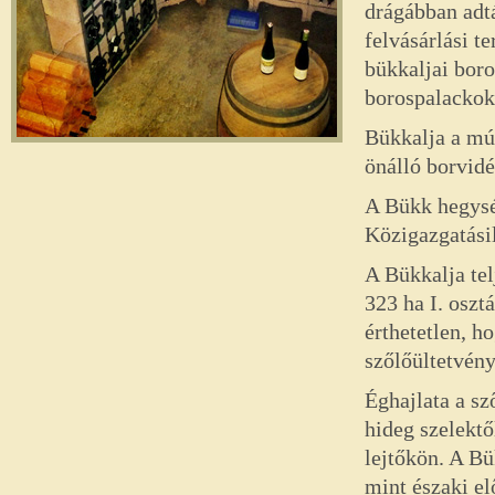
drágábban adtá
felvásárlási t
bükkaljai boro
borospalackok
Bükkalja a múl
önálló borvidé
A Bükk hegység
Közigazgatási
A Bükkalja tel
323 ha I. oszt
érthetetlen, h
szőlőültetvény
Éghajlata a sz
hideg szelektő
lejtőkön. A B
mint északi e