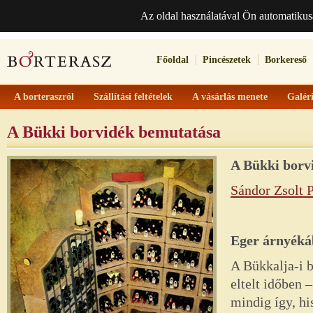
Az oldal használatával Ön automatikus
Főoldal
Pincészetek
Borkereső
A borteraszról
Szállítási feltételek
A vásárlás menete
Galér
A Bükki borvidék bemutatása
A
Bükki
borv
Sándor Zsolt 
Eger árnyék
A Bükkalja-i b
eltelt időben 
mindig így, hi