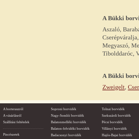
A Bükki borvi
Aszaló, Barab
Cserépváralja,
Megyaszó, Mez
Tibolddaróc, V
A
Bükki
borvi
Zweigelt
,
Cser
A borteraszról
Soproni borvidék
Tolnai borvidék
A vásárlásról
Nagy-Somlói borvidék
Szekszárdi borvidék
Szállítási feltételek
Balatonmelléki borvidék
Pécsi borvidék
Balaton-felvidéki borvidék
Villányi borvidék
Pincészetek
Badacsonyi borvidék
Hajós-Bajai borvidék