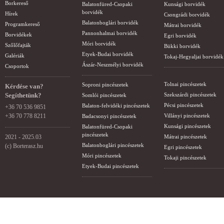
Borkereső
Balatonfüred-Csopaki
Kunsági borvidék
borvidék
Hírek
Csongrádi borvidék
Balatonboglári borvidék
Programkereső
Mátrai borvidék
Pannonhalmai borvidék
Borvidékek
Egri borvidék
Móri borvidék
Szőlőfajták
Bükki borvidék
Etyek-Budai borvidék
Galériák
Tokaj-Hegyaljai borvidék
Ászár-Neszmélyi borvidék
Csoportok
Tolnai pincészetek
Soproni pincészetek
Kérdése van?
Segíthetünk?
Szekszárdi pincészetek
Somlói pincészetek
Pécsi pincészetek
Balaton-felvidéki pincészetek
+36 70 536 9851
+36 70 778 8211
Villányi pincészetek
Badacsonyi pincészetek
Kunsági pincészetek
Balatonfüred-Csopaki
pincészetek
2021 - 2025.03
Mátrai pincészetek
Balatonboglári pincészetek
(c) Borterasz.hu
Egri pincészetek
Móri pincészetek
Tokaji pincészetek
Etyek-Budai pincészetek