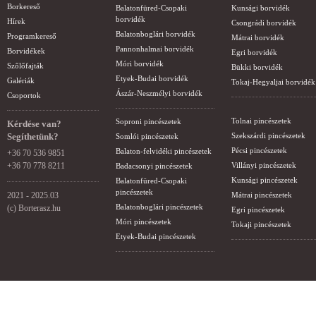
Borkereső
Balatonfüred-Csopaki
Kunsági borvidék
borvidék
Hírek
Csongrádi borvidék
Balatonboglári borvidék
Programkereső
Mátrai borvidék
Pannonhalmai borvidék
Borvidékek
Egri borvidék
Móri borvidék
Szőlőfajták
Bükki borvidék
Etyek-Budai borvidék
Galériák
Tokaj-Hegyaljai borvidék
Ászár-Neszmélyi borvidék
Csoportok
Tolnai pincészetek
Soproni pincészetek
Kérdése van?
Segíthetünk?
Szekszárdi pincészetek
Somlói pincészetek
Pécsi pincészetek
Balaton-felvidéki pincészetek
+36 70 536 9851
+36 70 778 8211
Villányi pincészetek
Badacsonyi pincészetek
Kunsági pincészetek
Balatonfüred-Csopaki
pincészetek
2021 - 2025.03
Mátrai pincészetek
Balatonboglári pincészetek
(c) Borterasz.hu
Egri pincészetek
Móri pincészetek
Tokaji pincészetek
Etyek-Budai pincészetek