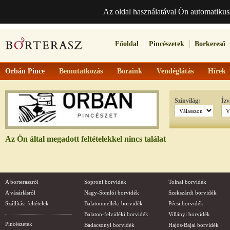
Az oldal használatával Ön automatikus
Főoldal
Pincészetek
Borkereső
Orbán Pince
Bemutatkozás
Boraink
Vendéglátás
Hírek
Színvilág:
Ízv
Az Ön által megadott feltételekkel nincs találat
A borteraszról
Soproni borvidék
Tolnai borvidék
A vásárlásról
Nagy-Somlói borvidék
Szekszárdi borvidék
Szállítási feltételek
Balatonmelléki borvidék
Pécsi borvidék
Balaton-felvidéki borvidék
Villányi borvidék
Pincészetek
Badacsonyi borvidék
Hajós-Bajai borvidék