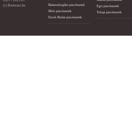
2021 - 2025.03
Balatonboglári pincészetek
(c) Borterasz.hu
Egri pincészetek
Móri pincészetek
Tokaji pincészetek
Etyek-Budai pincészetek