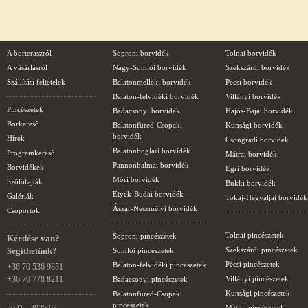
A borteraszról
Soproni borvidék
Tolnai borvidék
A vásárlásról
Nagy-Somlói borvidék
Szekszárdi borvidék
Szállítási feltételek
Balatonmelléki borvidék
Pécsi borvidék
Balaton-felvidéki borvidék
Villányi borvidék
Pincészetek
Badacsonyi borvidék
Hajós-Bajai borvidék
Borkereső
Balatonfüred-Csopaki
Kunsági borvidék
borvidék
Hírek
Csongrádi borvidék
Balatonboglári borvidék
Programkereső
Mátrai borvidék
Pannonhalmai borvidék
Borvidékek
Egri borvidék
Móri borvidék
Szőlőfajták
Bükki borvidék
Etyek-Budai borvidék
Galériák
Tokaj-Hegyaljai borvidék
Ászár-Neszmélyi borvidék
Csoportok
Tolnai pincészetek
Soproni pincészetek
Kérdése van?
Segíthetünk?
Szekszárdi pincészetek
Somlói pincészetek
Pécsi pincészetek
Balaton-felvidéki pincészetek
+36 70 536 9851
+36 70 778 8211
Villányi pincészetek
Badacsonyi pincészetek
Kunsági pincészetek
Balatonfüred-Csopaki
pincészetek
Mátrai pincészetek