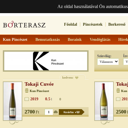
Az oldal használatával Ön automatikus
Főoldal
Pincészetek
Borkereső
Kun Pincészet
Bemutatkozás
Boraink
Vendéglátás
Híre
Színvilág:
Ízv
kedvenc
Tokaji Cuvée
Toka
Kun Pincészet
Kun 
2019
0.5
201
l
0
2700
2500
Ft
db