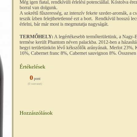
Még igen fiatal, rendkívüli érlelési potenciállal. Kóstolva é
borral van dolgunk.
A sokrétű fűszeresség, az intenzív fekete szeder-aromák, a c
teszik ízben felejthetetlenné ezt a bort. Rendkívül hosszú 
érlelni, bár már most is megmutatja nagyságát.
TERMŐHELY:
A legértékesebb termőterületünk, a Nagy-E
termése került Phantom néven palackba. 2012-ben a házasítá
hegyi területünkön lévő kékszőlők arányának. Merlot 23%, 
16%, Cabernet franc 8%, Cabernet sauvignon 8%. Összesen 
Értékelések
0
pont
(0 szavazat)
Hozzászólások