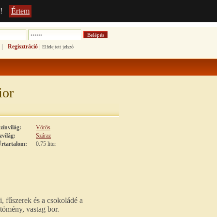
!
Értem
|
|
Regisztráció
Elfelejtett jelszó
ior
zínvilág:
Vörös
zvilág:
Száraz
rtartalom:
0.75 liter
, fűszerek és a csokoládé a
tömény, vastag bor.