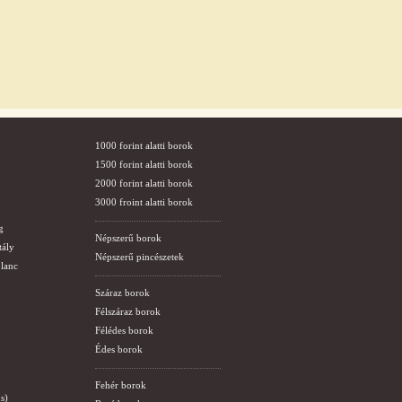
1000 forint alatti borok
1500 forint alatti borok
2000 forint alatti borok
3000 froint alatti borok
g
Népszerű borok
tály
Népszerű pincészetek
lanc
Száraz borok
Félszáraz borok
Félédes borok
Édes borok
Fehér borok
s)