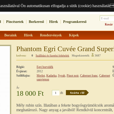
használatával Ön automatikusan elfogadja a sütik (cookie) használatát
l
Pincészetek
Borkereső
Hírek
Programkereső
Kosár
Boraink
Hírek
Rendezvények
Képek
Phantom Egri Cuvée Grand Super
kedvenc
0
Szállítási és fizetési feltételek
Megtekintették:
3687
Régió:
Egri borvidék
S
Évjárat:
2012
Í
Szőlőfajta:
Merlot
,
Kadarka
,
Syrah
,
Pinot noir
,
Cabernet franc
,
Cabernet
Ű
sauvignon
Ár
18 000 Ft
db
Mély rubin szín. Illatában a fekete bogyósgyümölcsök aromái
meghatározó. Nagy anyag a javából! Rendkívül koncentrált, 