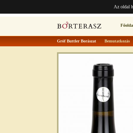
Az oldal 
Főolda
Gróf Buttler Borászat
Bemutatkozás