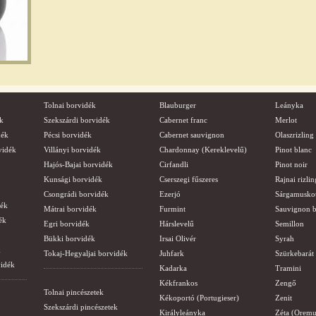
Tolnai borvidék
Blauburger
Leányka
k
Szekszárdi borvidék
Cabernet franc
Merlot
dék
Pécsi borvidék
Cabernet sauvignon
Olaszrizling
vidék
Villányi borvidék
Chardonnay (Kereklevelű)
Pinot blanc
Hajós-Bajai borvidék
Cirfandli
Pinot noir
Kunsági borvidék
Cserszegi fűszeres
Rajnai rizlin
Csongrádi borvidék
Ezerjó
Sárgamusko
dék
Mátrai borvidék
Furmint
Sauvignon b
ék
Egri borvidék
Hárslevelű
Semillon
Bükki borvidék
Irsai Olivér
Syrah
k
Tokaj-Hegyaljai borvidék
Juhfark
Szürkebarát
vidék
Kadarka
Tramini
Kékfrankos
Zengő
Tolnai pincészetek
Kékoportó (Portugieser)
Zenit
Szekszárdi pincészetek
Királyleányka
Zéta (Oremu