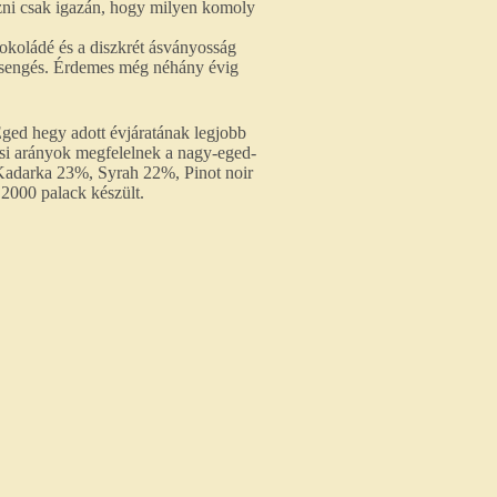
rezni csak igazán, hogy milyen komoly
sokoládé és a diszkrét ásványosság
lecsengés. Érdemes még néhány évig
ged hegy adott évjáratának legjobb
si arányok megfelelnek a nagy-eged-
Kadarka 23%, Syrah 22%, Pinot noir
2000 palack készült.