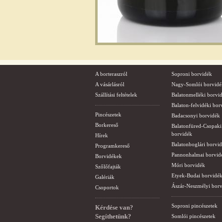
A borteraszról
Soproni borvidék
A vásárlásról
Nagy-Somlói borvidé
Szállítási feltételek
Balatonmelléki borvi
Balaton-felvidéki bor
Pincészetek
Badacsonyi borvidék
Borkereső
Balatonfüred-Csopaki
borvidék
Hírek
Balatonboglári borvi
Programkereső
Pannonhalmai borvid
Borvidékek
Móri borvidék
Szőlőfajták
Etyek-Budai borvidé
Galériák
Ászár-Neszmélyi bor
Csoportok
Soproni pincészetek
Kérdése van?
Segíthetünk?
Somlói pincészetek