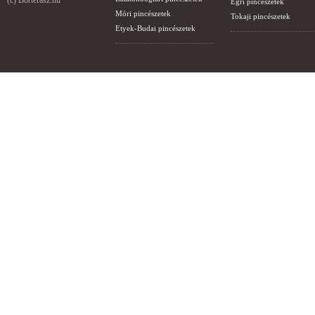
(c) Borterasz.hu
Egri pincészetek
Móri pincészetek
Tokaji pincészetek
Etyek-Budai pincészetek