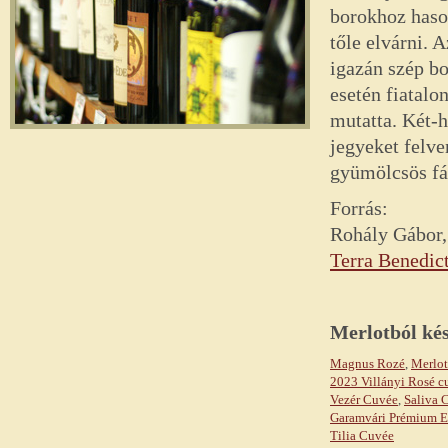
borokhoz hason
tőle elvárni. 
igazán szép bo
esetén fiatalo
mutatta. Két-
jegyeket felve
gyümölcsös fáz
Forrás:
Rohály Gábor,
Terra Benedict
Merlotból kés
Magnus Rozé
,
Merlo
2023 Villányi Rosé c
Vezér Cuvée
,
Saliva 
Garamvári Prémium E
Tilia Cuvée