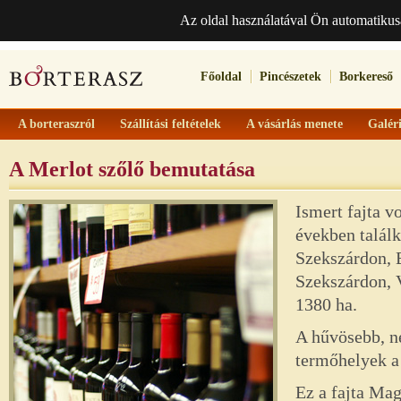
Az oldal használatával Ön automatikus
Főoldal
Pincészetek
Borkereső
A borteraszról
Szállítási feltételek
A vásárlás menete
Galér
A Merlot szőlő bemutatása
Ismert fajta v
években találk
Szekszárdon, 
Szekszárdon, 
1380 ha.
A hűvösebb, ne
termőhelyek a
Ez a fajta Mag