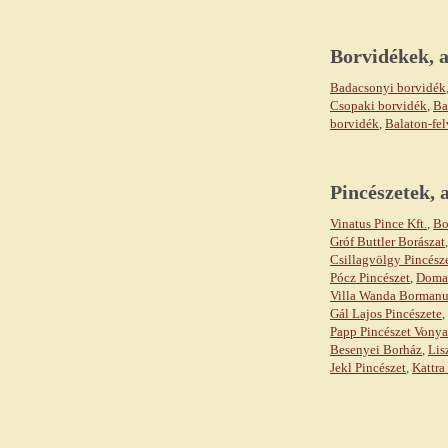
Borvidékek, a
Badacsonyi borvidék
Csopaki borvidék
,
Ba
borvidék
,
Balaton-fel
Pincészetek,
Vinatus Pince Kft.
,
Bo
Gróf Buttler Borászat
Csillagvölgy Pincész
Pócz Pincészet
,
Domai
Villa Wanda Bormanu
Gál Lajos Pincészete
,
Papp Pincészet Vony
Besenyei Borház
,
Lis
Jekl Pincészet
,
Kattra