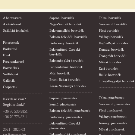
A borteraszról
Soproni borvidék
Tolnai borvidék
A vásárlásról
Nagy-Somlói borvidék
Szekszárdi borvidék
Szállítási feltételek
Balatonmelléki borvidék
Pécsi borvidék
Balaton-felvidéki borvidék
Villányi borvidék
Pincészetek
Badacsonyi borvidék
Hajós-Bajai borvidék
Borkereső
Balatonfüred-Csopaki
Kunsági borvidék
borvidék
Hírek
Csongrádi borvidék
Balatonboglári borvidék
Programkereső
Mátrai borvidék
Pannonhalmai borvidék
Borvidékek
Egri borvidék
Móri borvidék
Szőlőfajták
Bükki borvidék
Etyek-Budai borvidék
Galériák
Tokaj-Hegyaljai borvidék
Ászár-Neszmélyi borvidék
Csoportok
Tolnai pincészetek
Soproni pincészetek
Kérdése van?
Segíthetünk?
Szekszárdi pincészetek
Somlói pincészetek
Pécsi pincészetek
Balaton-felvidéki pincészetek
+36 70 536 9851
+36 70 778 8211
Villányi pincészetek
Badacsonyi pincészetek
Kunsági pincészetek
Balatonfüred-Csopaki
pincészetek
2021 - 2025.03
Mátrai pincészetek
Balatonboglári pincészetek