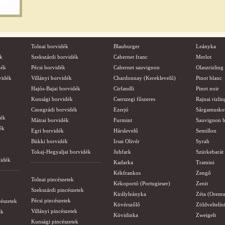
Tolnai borvidék
Blauburger
Leányka
k
Szekszárdi borvidék
Cabernet franc
Merlot
dék
Pécsi borvidék
Cabernet sauvignon
Olaszrizling
vidék
Villányi borvidék
Chardonnay (Kereklevelű)
Pinot blanc
Hajós-Bajai borvidék
Cirfandli
Pinot noir
Kunsági borvidék
Cserszegi fűszeres
Rajnai rizlin
Csongrádi borvidék
Ezerjó
Sárgamusko
dék
Mátrai borvidék
Furmint
Sauvignon b
ék
Egri borvidék
Hárslevelű
Semillon
Bükki borvidék
Irsai Olivér
Syrah
k
Tokaj-Hegyaljai borvidék
Juhfark
Szürkebarát
vidék
Kadarka
Tramini
Kékfrankos
Zengő
Tolnai pincészetek
Kékoportó (Portugieser)
Zenit
Szekszárdi pincészetek
Királyleányka
Zéta (Oremu
Pécsi pincészetek
cészetek
Kövérszőlő
Zöldveltelín
Villányi pincészetek
ek
Kövidinka
Zweigelt
Kunsági pincészetek