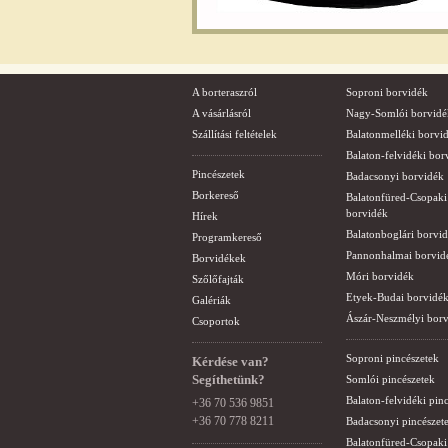
A borteraszról
Soproni borvidék
A vásárlásról
Nagy-Somlói borvidé
Szállítási feltételek
Balatonmelléki borvi
Balaton-felvidéki bor
Pincészetek
Badacsonyi borvidék
Borkereső
Balatonfüred-Csopaki
borvidék
Hírek
Balatonboglári borvi
Programkereső
Pannonhalmai borvid
Borvidékek
Móri borvidék
Szőlőfajták
Etyek-Budai borvidé
Galériák
Ászár-Neszmélyi bor
Csoportok
Soproni pincészetek
Kérdése van?
Segíthetünk?
Somlói pincészetek
Balaton-felvidéki pin
+36 70 536 9851
+36 70 778 8211
Badacsonyi pincészet
Balatonfüred-Csopaki