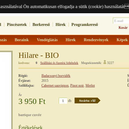
használatával Ön automatikusan elfogadja a sütik (cookie) használatát
l
Pincészetek
Borkereső
Hírek
Programkereső
Kosár
ozás
Boraink
Vendéglátás
Hírek
Rendezvények
Képek
Hilare - BIO
kedvenc
0
Szállítási és fizetési feltételek
Megtekintették:
3227
Régió:
Badacsonyi borvidék
S
Évjárat:
2015
Í
Szőlőfajta:
Cabernet sauvignon
,
Pinot noir
,
Merlot
Ű
Ár
3 950 Ft
db
barrique cuvée
Értékelések