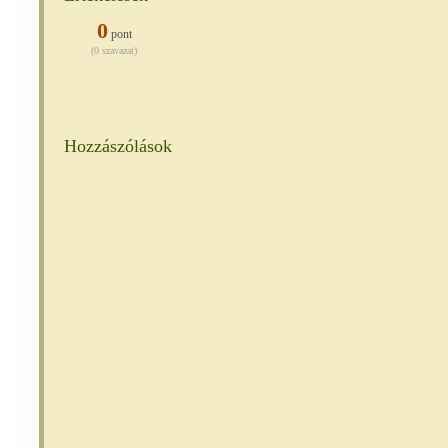
0
pont
(0 szavazat)
Hozzászólások