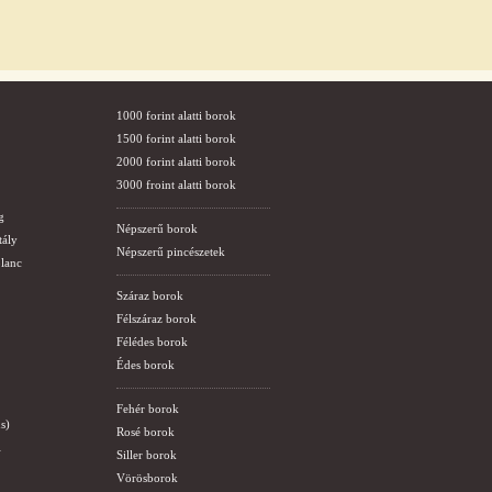
1000 forint alatti borok
1500 forint alatti borok
2000 forint alatti borok
3000 froint alatti borok
g
Népszerű borok
tály
Népszerű pincészetek
lanc
Száraz borok
Félszáraz borok
Félédes borok
Édes borok
Fehér borok
s)
Rosé borok
i
Siller borok
Vörösborok