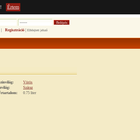
!
Értem
|
|
Regisztráció
Elfelejtett jelszó
zínvilág:
Vörös
zvilág:
Száraz
rtartalom:
0.75 liter