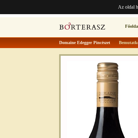
Az oldal 
Főolda
Domaine Edegger Pincészet
Bemutatk