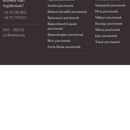
Kérdése van?
Segíthetünk?
Szekszárdi pincészetek
Somlói pincészetek
Pécsi pincészetek
Balaton-felvidéki pincészetek
+36 70 536 9851
+36 70 778 8211
Villányi pincészetek
Badacsonyi pincészetek
Kunsági pincészetek
Balatonfüred-Csopaki
pincészetek
2021 - 2025.03
Mátrai pincészetek
Balatonboglári pincészetek
(c) Borterasz.hu
Egri pincészetek
Móri pincészetek
Tokaji pincészetek
Etyek-Budai pincészetek