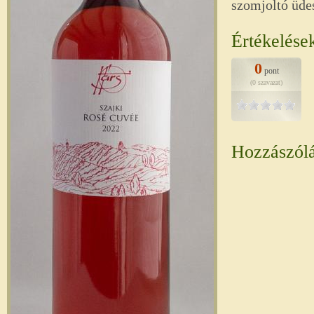
szomjoltó üdes
Értékelése
0
pont
(0 szavazat)
Hozzászól