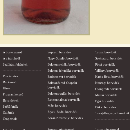
A borteraszról
Soproni borvidék
Tolnai borvidék
A vásárlásról
Nagy-Somlói borvidék
Szekszárdi borvidék
Szállítási feltételek
Balatonmelléki borvidék
Pécsi borvidék
Balaton-felvidéki borvidék
Villányi borvidék
Pincészetek
Badacsonyi borvidék
Hajós-Bajai borvidék
Borkereső
Balatonfüred-Csopaki
Kunsági borvidék
borvidék
Hírek
Csongrádi borvidék
Balatonboglári borvidék
Programkereső
Mátrai borvidék
Pannonhalmai borvidék
Borvidékek
Egri borvidék
Móri borvidék
Szőlőfajták
Bükki borvidék
Etyek-Budai borvidék
Galériák
Tokaj-Hegyaljai borvidék
Ászár-Neszmélyi borvidék
Csoportok
Tolnai pincészetek
Soproni pincészetek