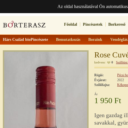
Az oldal használatával Ön automatikus
Főoldal
Pincészetek
Borkereső
Hárs Család bioPincészete
Bemutatkozás
Boraink
Vendéglát
Rose Cuv
kedvenc
0
Szállítási
Régió:
Pécsi b
Évjárat:
2022
Szőlőfajta:
Kékopo
Ár
1 950 Ft
Igen gazdag il
savakkal, gyü