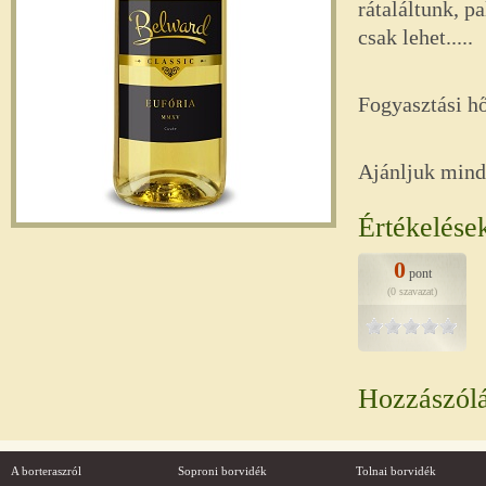
rátaláltunk, p
csak lehet.....
Fogyasztási h
Ajánljuk mind
Értékelése
0
pont
(0 szavazat)
Hozzászól
A borteraszról
Soproni borvidék
Tolnai borvidék