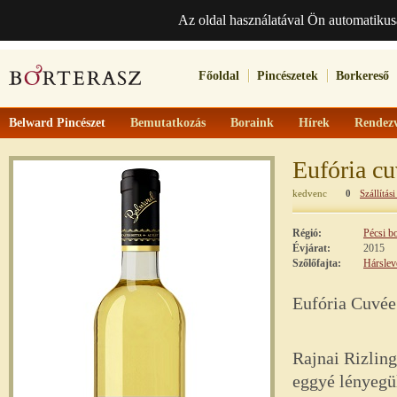
Az oldal használatával Ön automatikus
Főoldal
Pincészetek
Borkereső
Belward Pincészet
Bemutatkozás
Boraink
Hírek
Rendez
Eufória c
kedvenc
0
Szállítási
Régió:
Pécsi b
Évjárat:
2015
Szőlőfajta:
Hárslev
Eufória Cuvée
Rajnai Rizling
eggyé lényegü