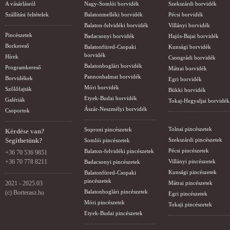
A vásárlásról
Nagy-Somlói borvidék
Szekszárdi borvidék
Szállítási feltételek
Balatonmelléki borvidék
Pécsi borvidék
Balaton-felvidéki borvidék
Villányi borvidék
Pincészetek
Badacsonyi borvidék
Hajós-Bajai borvidék
Borkereső
Balatonfüred-Csopaki
Kunsági borvidék
borvidék
Hírek
Csongrádi borvidék
Balatonboglári borvidék
Programkereső
Mátrai borvidék
Pannonhalmai borvidék
Borvidékek
Egri borvidék
Móri borvidék
Szőlőfajták
Bükki borvidék
Etyek-Budai borvidék
Galériák
Tokaj-Hegyaljai borvidék
Ászár-Neszmélyi borvidék
Csoportok
Tolnai pincészetek
Soproni pincészetek
Kérdése van?
Segíthetünk?
Szekszárdi pincészetek
Somlói pincészetek
Pécsi pincészetek
Balaton-felvidéki pincészetek
+36 70 536 9851
+36 70 778 8211
Villányi pincészetek
Badacsonyi pincészetek
Kunsági pincészetek
Balatonfüred-Csopaki
pincészetek
2021 - 2025.03
Mátrai pincészetek
Balatonboglári pincészetek
(c) Borterasz.hu
Egri pincészetek
Móri pincészetek
Tokaji pincészetek
Etyek-Budai pincészetek