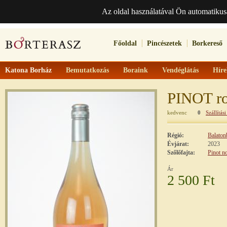
Az oldal használatával Ön automatikus
Főoldal
Pincészetek
Borkereső
Katona Borház
Bemutatkozás
Boraink
Vendéglátás
Híre
PINOT r
kedvenc
0
Szállítási
Régió:
Balaton
Évjárat:
2023
Szőlőfajta:
Pinot no
Ár
2 500 Ft