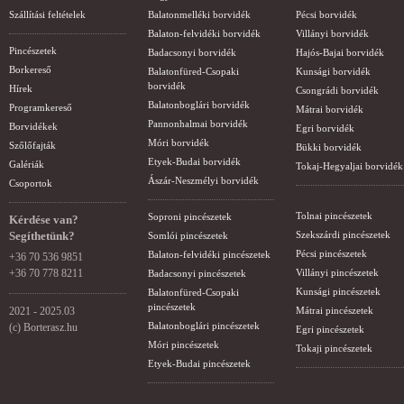
Szállítási feltételek
Balatonmelléki borvidék
Pécsi borvidék
Balaton-felvidéki borvidék
Villányi borvidék
Pincészetek
Badacsonyi borvidék
Hajós-Bajai borvidék
Borkereső
Balatonfüred-Csopaki
Kunsági borvidék
borvidék
Hírek
Csongrádi borvidék
Balatonboglári borvidék
Programkereső
Mátrai borvidék
Pannonhalmai borvidék
Borvidékek
Egri borvidék
Móri borvidék
Szőlőfajták
Bükki borvidék
Etyek-Budai borvidék
Galériák
Tokaj-Hegyaljai borvidék
Ászár-Neszmélyi borvidék
Csoportok
Tolnai pincészetek
Soproni pincészetek
Kérdése van?
Segíthetünk?
Szekszárdi pincészetek
Somlói pincészetek
Pécsi pincészetek
Balaton-felvidéki pincészetek
+36 70 536 9851
+36 70 778 8211
Villányi pincészetek
Badacsonyi pincészetek
Kunsági pincészetek
Balatonfüred-Csopaki
pincészetek
2021 - 2025.03
Mátrai pincészetek
Balatonboglári pincészetek
(c) Borterasz.hu
Egri pincészetek
Móri pincészetek
Tokaji pincészetek
Etyek-Budai pincészetek