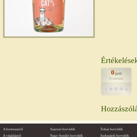
Értékelése
0
pont
(0 szavazat)
Hozzászól
A borteraszról
Soproni borvidék
Tolnai borvidék
A vásárlásról
Nagy-Somlói borvidék
Szekszárdi borvidék