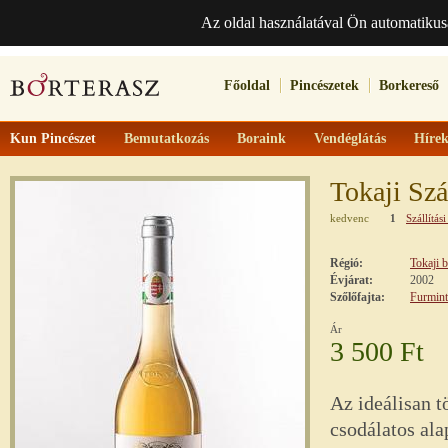
Az oldal használatával Ön automatikus
Főoldal
Pincészetek
Borkereső
Kun Pincészet
Bemutatkozás
Boraink
Vendéglátás
Híre
Tokaji Sz
kedvenc
1
Szállítási
Régió:
Tokaji 
Évjárat:
2002
Szőlőfajta:
Furmint
Ár
3 500 Ft
Az ideálisan t
csodálatos ala