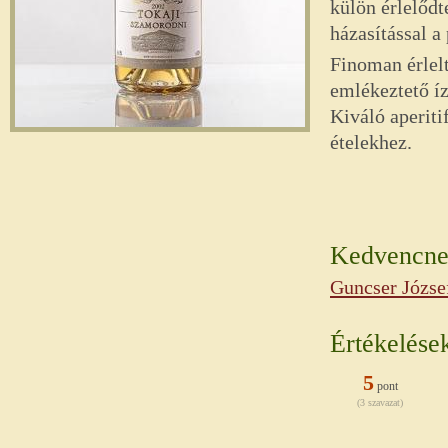
külön érlelőd
házasítással a
Finoman érlelt
emlékeztető íz
Kiváló aperiti
ételekhez.
Kedvencnek
Guncser Józse
Értékelése
5
pont
(3 szavazat)