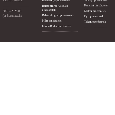
+36 70 778 8211
Villányi pincészetek
Badacsonyi pincészetek
Kunsági pincészetek
Balatonfüred-Csopaki
pincészetek
2021 - 2025.03
Mátrai pincészetek
Balatonboglári pincészetek
(c) Borterasz.hu
Egri pincészetek
Móri pincészetek
Tokaji pincészetek
Etyek-Budai pincészetek