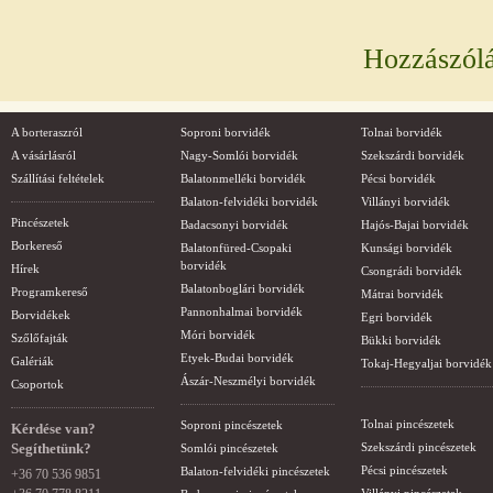
Hozzászól
A borteraszról
Soproni borvidék
Tolnai borvidék
A vásárlásról
Nagy-Somlói borvidék
Szekszárdi borvidék
Szállítási feltételek
Balatonmelléki borvidék
Pécsi borvidék
Balaton-felvidéki borvidék
Villányi borvidék
Pincészetek
Badacsonyi borvidék
Hajós-Bajai borvidék
Borkereső
Balatonfüred-Csopaki
Kunsági borvidék
borvidék
Hírek
Csongrádi borvidék
Balatonboglári borvidék
Programkereső
Mátrai borvidék
Pannonhalmai borvidék
Borvidékek
Egri borvidék
Móri borvidék
Szőlőfajták
Bükki borvidék
Etyek-Budai borvidék
Galériák
Tokaj-Hegyaljai borvidék
Ászár-Neszmélyi borvidék
Csoportok
Tolnai pincészetek
Soproni pincészetek
Kérdése van?
Segíthetünk?
Szekszárdi pincészetek
Somlói pincészetek
Pécsi pincészetek
Balaton-felvidéki pincészetek
+36 70 536 9851