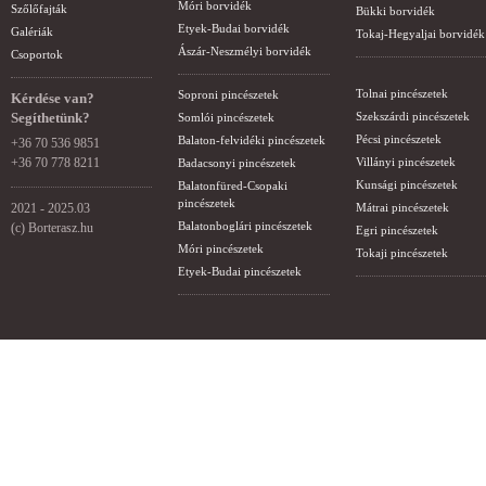
Móri borvidék
Szőlőfajták
Bükki borvidék
Etyek-Budai borvidék
Galériák
Tokaj-Hegyaljai borvidék
Ászár-Neszmélyi borvidék
Csoportok
Tolnai pincészetek
Soproni pincészetek
Kérdése van?
Segíthetünk?
Szekszárdi pincészetek
Somlói pincészetek
Pécsi pincészetek
Balaton-felvidéki pincészetek
+36 70 536 9851
+36 70 778 8211
Villányi pincészetek
Badacsonyi pincészetek
Kunsági pincészetek
Balatonfüred-Csopaki
pincészetek
2021 - 2025.03
Mátrai pincészetek
Balatonboglári pincészetek
(c) Borterasz.hu
Egri pincészetek
Móri pincészetek
Tokaji pincészetek
Etyek-Budai pincészetek