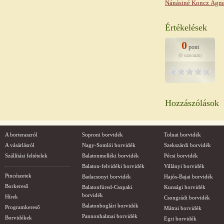
Nánásiné Koncz Ágn
Értékelések
0
pont
(0 szavazat)
Hozzászólások
A borteraszról
Soproni borvidék
Tolnai borvidék
A vásárlásról
Nagy-Somlói borvidék
Szekszárdi borvidék
Szállítási feltételek
Balatonmelléki borvidék
Pécsi borvidék
Balaton-felvidéki borvidék
Villányi borvidék
Pincészetek
Badacsonyi borvidék
Hajós-Bajai borvidék
Borkereső
Balatonfüred-Csopaki
Kunsági borvidék
borvidék
Hírek
Csongrádi borvidék
Balatonboglári borvidék
Programkereső
Mátrai borvidék
Pannonhalmai borvidék
Borvidékek
Egri borvidék