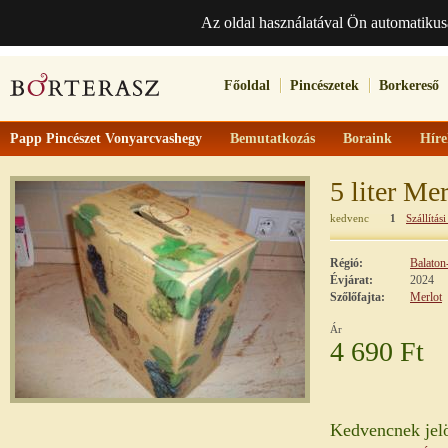
Az oldal használatával Ön automatikus
Főoldal
Pincészetek
Borkereső
Papp Pincészet Vonyarcvashegy
Bemutatkozás
Boraink
Híre
5 liter Me
kedvenc
1
Szállítási
Régió:
Balaton
Évjárat:
2024
Szőlőfajta:
Merlot
Ár
4 690 Ft
Kedvencnek jelö