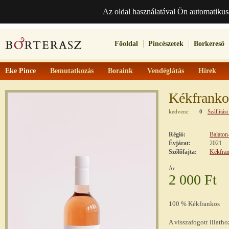
Az oldal használatával Ön automatikus
Főoldal
Pincészetek
Borkereső
Eke Pince
Bemutatkozás
Boraink
Vendéglátás
Hírek
Kékfranko
kedvenc
0
Szállítási
Régió:
Balaton
Évjárat:
2021
Szőlőfajta:
Kékfra
Ár
2 000 Ft
100 % Kékfrankos
A visszafogott illath