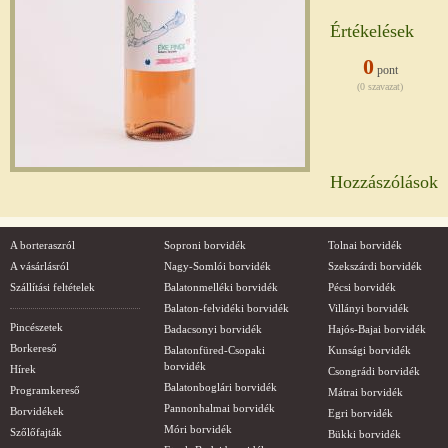
Értékelések
0
pont
(0 szavazat)
Hozzászólások
A borteraszról
Soproni borvidék
Tolnai borvidék
A vásárlásról
Nagy-Somlói borvidék
Szekszárdi borvidék
Szállítási feltételek
Balatonmelléki borvidék
Pécsi borvidék
Balaton-felvidéki borvidék
Villányi borvidék
Pincészetek
Badacsonyi borvidék
Hajós-Bajai borvidék
Borkereső
Balatonfüred-Csopaki
Kunsági borvidék
borvidék
Hírek
Csongrádi borvidék
Balatonboglári borvidék
Programkereső
Mátrai borvidék
Pannonhalmai borvidék
Borvidékek
Egri borvidék
Móri borvidék
Szőlőfajták
Bükki borvidék