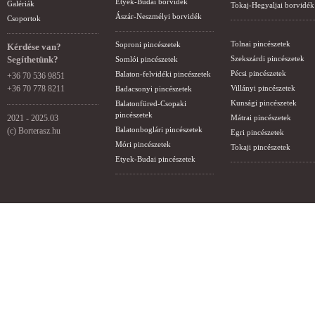
Etyek-Budai borvidék
Galériák
Tokaj-Hegyaljai borvidék
Ászár-Neszmélyi borvidék
Csoportok
Tolnai pincészetek
Soproni pincészetek
Kérdése van?
Segíthetünk?
Szekszárdi pincészetek
Somlói pincészetek
Pécsi pincészetek
Balaton-felvidéki pincészetek
+36 70 536 9851
+36 70 778 8211
Villányi pincészetek
Badacsonyi pincészetek
Kunsági pincészetek
Balatonfüred-Csopaki
pincészetek
2021 - 2025.03
Mátrai pincészetek
Balatonboglári pincészetek
(c) Borterasz.hu
Egri pincészetek
Móri pincészetek
Tokaji pincészetek
Etyek-Budai pincészetek