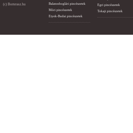
Balatonboglári pincészetek
(c) Borterasz.hu
Egri pincészetek
Móri pincészetek
Tokaji pincészetek
Etyek-Budai pincészetek