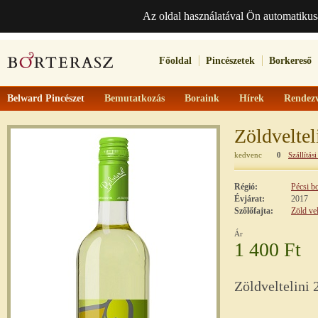
Az oldal használatával Ön automatikus
Főoldal
Pincészetek
Borkereső
Belward Pincészet
Bemutatkozás
Boraink
Hírek
Rendez
Zöldveltel
kedvenc
0
Szállítási
Régió:
Pécsi b
Évjárat:
2017
Szőlőfajta:
Zöld vel
Ár
1 400 Ft
Zöldveltelini