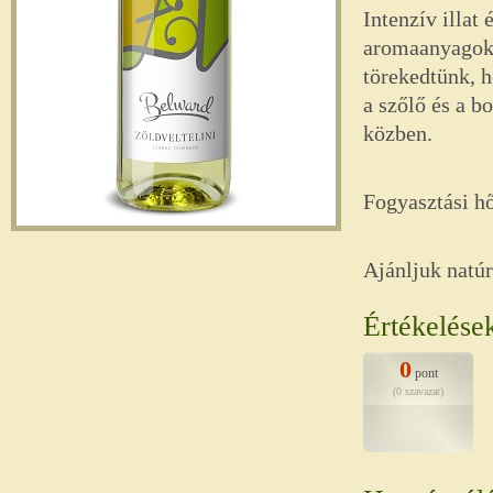
Intenzív illat
aromaanyagok 
törekedtünk, 
a szőlő és a b
közben.
Fogyasztási h
Ajánljuk natúr
Értékelése
0
pont
(0 szavazat)