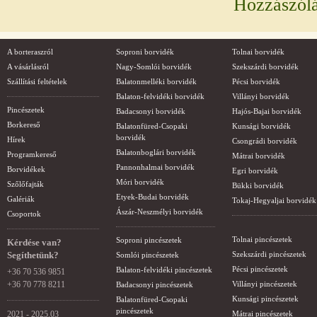
Hozzászól
A borteraszról
Soproni borvidék
Tolnai borvidék
A vásárlásról
Nagy-Somlói borvidék
Szekszárdi borvidék
Szállítási feltételek
Balatonmelléki borvidék
Pécsi borvidék
Balaton-felvidéki borvidék
Villányi borvidék
Pincészetek
Badacsonyi borvidék
Hajós-Bajai borvidék
Borkereső
Balatonfüred-Csopaki
Kunsági borvidék
borvidék
Hírek
Csongrádi borvidék
Balatonboglári borvidék
Programkereső
Mátrai borvidék
Pannonhalmai borvidék
Borvidékek
Egri borvidék
Móri borvidék
Szőlőfajták
Bükki borvidék
Etyek-Budai borvidék
Galériák
Tokaj-Hegyaljai borvidék
Ászár-Neszmélyi borvidék
Csoportok
Tolnai pincészetek
Soproni pincészetek
Kérdése van?
Segíthetünk?
Szekszárdi pincészetek
Somlói pincészetek
Pécsi pincészetek
Balaton-felvidéki pincészetek
+36 70 536 9851
+36 70 778 8211
Villányi pincészetek
Badacsonyi pincészetek
Kunsági pincészetek
Balatonfüred-Csopaki
pincészetek
2021 - 2025.03
Mátrai pincészetek