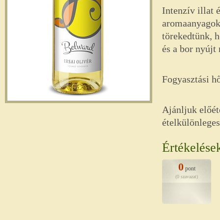
Intenzív illat
aromaanyagok 
törekedtünk, h
és a bor nyújt
Fogyasztási h
Ajánljuk előé
ételkülönlege
Értékelése
0
pont
(0 szavazat)