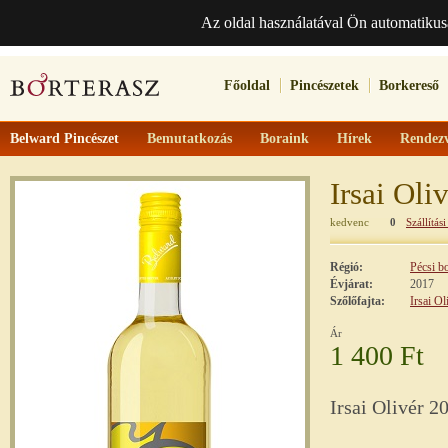
Az oldal használatával Ön automatikus
Főoldal
Pincészetek
Borkereső
Belward Pincészet
Bemutatkozás
Boraink
Hírek
Rendez
Irsai Oli
kedvenc
0
Szállítási
Régió:
Pécsi b
Évjárat:
2017
Szőlőfajta:
Irsai Ol
Ár
1 400 Ft
Irsai Olivér 