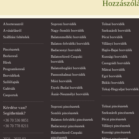
Hozzászól
A borteraszról
Soproni borvidék
Tolnai borvidék
A vásárlásról
Nagy-Somlói borvidék
Szekszárdi borvidék
Szállítási feltételek
Balatonmelléki borvidék
Pécsi borvidék
Balaton-felvidéki borvidék
Villányi borvidék
Pincészetek
Badacsonyi borvidék
Hajós-Bajai borvidék
Borkereső
Balatonfüred-Csopaki
Kunsági borvidék
borvidék
Hírek
Csongrádi borvidék
Balatonboglári borvidék
Programkereső
Mátrai borvidék
Pannonhalmai borvidék
Borvidékek
Egri borvidék
Móri borvidék
Szőlőfajták
Bükki borvidék
Etyek-Budai borvidék
Galériák
Tokaj-Hegyaljai borvidék
Ászár-Neszmélyi borvidék
Csoportok
Tolnai pincészetek
Soproni pincészetek
Kérdése van?
Segíthetünk?
Szekszárdi pincészetek
Somlói pincészetek
Pécsi pincészetek
Balaton-felvidéki pincészetek
+36 70 536 9851
+36 70 778 8211
Villányi pincészetek
Badacsonyi pincészetek
Kunsági pincészetek
Balatonfüred-Csopaki
pincészetek
Mátrai pincészetek