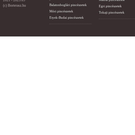
2021 - 2025.03
Balatonboglári pincészetek
(c) Borterasz.hu
Egri pincészetek
Móri pincészetek
Tokaji pincészetek
Etyek-Budai pincészetek