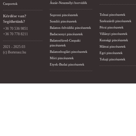
Ászár-Neszmélyi borvidék
Csoportok
Tolnai pincészetek
Soproni pincészetek
Kérdése van?
Segíthetünk?
Szekszárdi pincészetek
Somlói pincészetek
Pécsi pincészetek
Balaton-felvidéki pincészetek
+36 70 536 9851
+36 70 778 8211
Villányi pincészetek
Badacsonyi pincészetek
Kunsági pincészetek
Balatonfüred-Csopaki
pincészetek
2021 - 2025.03
Mátrai pincészetek
Balatonboglári pincészetek
(c) Borterasz.hu
Egri pincészetek
Móri pincészetek
Tokaji pincészetek
Etyek-Budai pincészetek