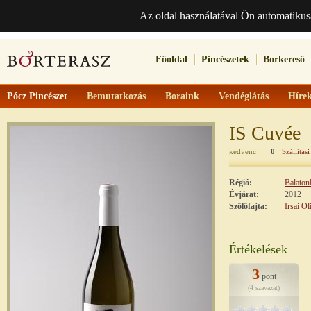
Az oldal használatával Ön automatikus
Főoldal
Pincészetek
Borkereső
Pócz Pincészet
Bemutatkozás
Boraink
Vendéglátás
Híre
IS Cuvée
kedvenc
0
Szállítási
Régió:
Balaton
Évjárat:
2012
Szőlőfajta:
Irsai Ol
Értékelések
3
pont
(4 szavazat)