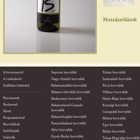
Hozzászólások
A borteraszról
Soproni borvidék
Tolnai borvidék
A vásárlásról
Nagy-Somlói borvidék
Szekszárdi borvidék
Szállítási feltételek
Balatonmelléki borvidék
Pécsi borvidék
Balaton-felvidéki borvidék
Villányi borvidék
Pincészetek
Badacsonyi borvidék
Hajós-Bajai borvidék
Borkereső
Balatonfüred-Csopaki
Kunsági borvidék
borvidék
Hírek
Csongrádi borvidék
Balatonboglári borvidék
Programkereső
Mátrai borvidék
Pannonhalmai borvidék
Borvidékek
Egri borvidék
Móri borvidék
Szőlőfajták
Bükki borvidék
Etyek-Budai borvidék
Galériák
Tokaj-Hegyaljai borvidék