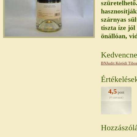
szüretelhető
hasznosítják
szárnyas sül
tiszta íze jó
önállóan, vi
Kedvencnek
BNJudit
Kóródi Tibo
Értékelése
4,5
pont
(4 szavazat)
Hozzászól