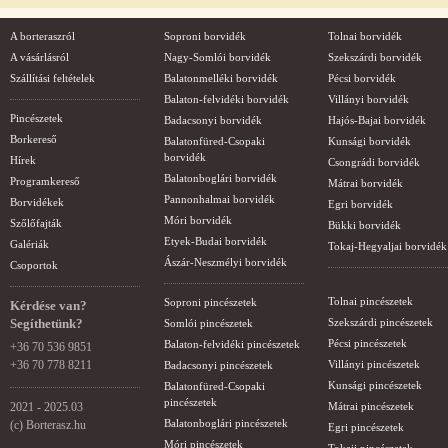
A borteraszról
Soproni borvidék
Tolnai borvidék
A vásárlásról
Nagy-Somlói borvidék
Szekszárdi borvidék
Szállítási feltételek
Balatonmelléki borvidék
Pécsi borvidék
Balaton-felvidéki borvidék
Villányi borvidék
Pincészetek
Badacsonyi borvidék
Hajós-Bajai borvidék
Borkereső
Balatonfüred-Csopaki
Kunsági borvidék
borvidék
Hírek
Csongrádi borvidék
Balatonboglári borvidék
Programkereső
Mátrai borvidék
Pannonhalmai borvidék
Borvidékek
Egri borvidék
Móri borvidék
Szőlőfajták
Bükki borvidék
Etyek-Budai borvidék
Galériák
Tokaj-Hegyaljai borvidék
Ászár-Neszmélyi borvidék
Csoportok
Tolnai pincészetek
Soproni pincészetek
Kérdése van?
Segíthetünk?
Szekszárdi pincészetek
Somlói pincészetek
Pécsi pincészetek
Balaton-felvidéki pincészetek
+36 70 536 9851
+36 70 778 8211
Villányi pincészetek
Badacsonyi pincészetek
Kunsági pincészetek
Balatonfüred-Csopaki
pincészetek
2021 - 2025.03
Mátrai pincészetek
Balatonboglári pincészetek
(c) Borterasz.hu
Egri pincészetek
Móri pincészetek