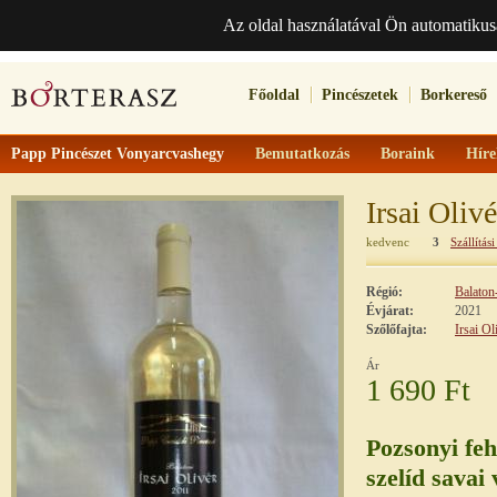
Az oldal használatával Ön automatikus
Főoldal
Pincészetek
Borkereső
Papp Pincészet Vonyarcvashegy
Bemutatkozás
Boraink
Híre
Irsai Olivé
kedvenc
3
Szállítási
Régió:
Balaton
Évjárat:
2021
Szőlőfajta:
Irsai Ol
Ár
1 690 Ft
Pozsonyi feh
szelíd savai