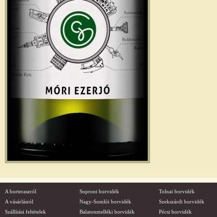
A borteraszról
Soproni borvidék
Tolnai borvidék
A vásárlásról
Nagy-Somlói borvidék
Szekszárdi borvidék
Szállítási feltételek
Balatonmelléki borvidék
Pécsi borvidék