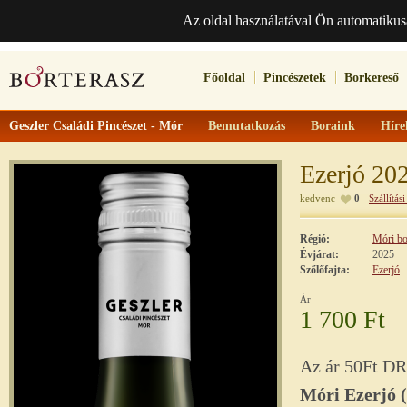
Az oldal használatával Ön automatikus
Főoldal
Pincészetek
Borkereső
Geszler Családi Pincészet - Mór
Bemutatkozás
Boraink
Híre
Ezerjó 20
kedvenc
0
Szállítási
Régió:
Móri bo
Évjárat:
2025
Szőlőfajta:
Ezerjó
Ár
1 700 Ft
Az ár 50Ft DRS
Móri Ezerjó 