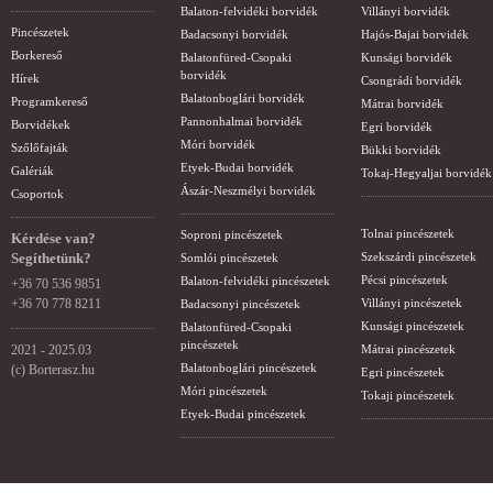
Balaton-felvidéki borvidék
Villányi borvidék
Pincészetek
Badacsonyi borvidék
Hajós-Bajai borvidék
Borkereső
Balatonfüred-Csopaki
Kunsági borvidék
borvidék
Hírek
Csongrádi borvidék
Balatonboglári borvidék
Programkereső
Mátrai borvidék
Pannonhalmai borvidék
Borvidékek
Egri borvidék
Móri borvidék
Szőlőfajták
Bükki borvidék
Etyek-Budai borvidék
Galériák
Tokaj-Hegyaljai borvidék
Ászár-Neszmélyi borvidék
Csoportok
Tolnai pincészetek
Soproni pincészetek
Kérdése van?
Segíthetünk?
Szekszárdi pincészetek
Somlói pincészetek
Pécsi pincészetek
Balaton-felvidéki pincészetek
+36 70 536 9851
+36 70 778 8211
Villányi pincészetek
Badacsonyi pincészetek
Kunsági pincészetek
Balatonfüred-Csopaki
pincészetek
2021 - 2025.03
Mátrai pincészetek
Balatonboglári pincészetek
(c) Borterasz.hu
Egri pincészetek
Móri pincészetek
Tokaji pincészetek
Etyek-Budai pincészetek