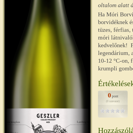
oltalom alatt
Ha Móri Borvi
borvidéknek és
tüzes, férfias,
móri látnival
kedvelőnek! F
legendárium, a
10-12 °C-on, f
krumpli gombó
Értékelése
0
pont
(0 szavazat)
Hozzászól