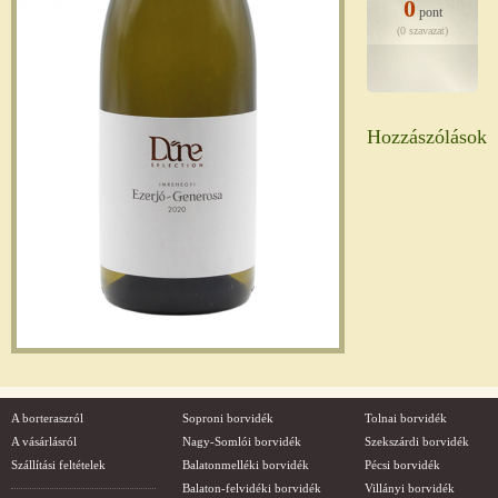
0
pont
(0 szavazat)
Hozzászólások
A borteraszról
Soproni borvidék
Tolnai borvidék
A vásárlásról
Nagy-Somlói borvidék
Szekszárdi borvidék
Szállítási feltételek
Balatonmelléki borvidék
Pécsi borvidék
Balaton-felvidéki borvidék
Villányi borvidék