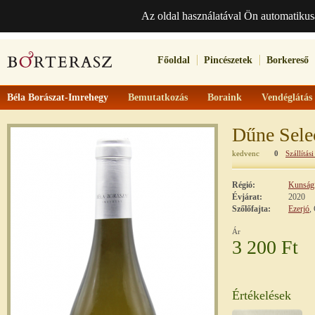
Az oldal használatával Ön automatikus
Főoldal
Pincészetek
Borkereső
Béla Borászat-Imrehegy
Bemutatkozás
Boraink
Vendéglátás
Dűne Sele
kedvenc
0
Szállítási
Régió:
Kunsági
Évjárat:
2020
Szőlőfajta:
Ezerjó
,
Ár
3 200 Ft
Értékelések