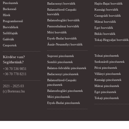
Pincészetek
Badacsonyi borvidék
Hajós-Bajai borvidék
Borkereső
Balatonfüred-Csopaki
Kunsági borvidék
borvidék
Hírek
Csongrádi borvidék
Balatonboglári borvidék
Programkereső
Mátrai borvidék
Pannonhalmai borvidék
Borvidékek
Egri borvidék
Móri borvidék
Szőlőfajták
Bükki borvidék
Etyek-Budai borvidék
Galériák
Tokaj-Hegyaljai borvidék
Ászár-Neszmélyi borvidék
Csoportok
Tolnai pincészetek
Soproni pincészetek
Kérdése van?
Segíthetünk?
Szekszárdi pincészetek
Somlói pincészetek
Pécsi pincészetek
Balaton-felvidéki pincészetek
+36 70 536 9851
+36 70 778 8211
Villányi pincészetek
Badacsonyi pincészetek
Kunsági pincészetek
Balatonfüred-Csopaki
pincészetek
2021 - 2025.03
Mátrai pincészetek
Balatonboglári pincészetek
(c) Borterasz.hu
Egri pincészetek
Móri pincészetek
Tokaji pincészetek
Etyek-Budai pincészetek