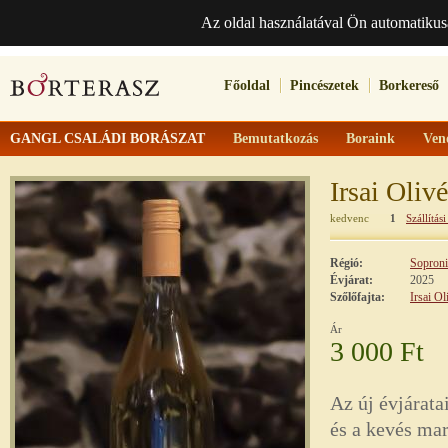
Az oldal használatával Ön automatikus
Főoldal
Pincészetek
Borkereső
GANGL CSALÁDI BORÁSZAT
Bemutatkozás
Boraink
Ven
Irsai Olivé
kedvenc
1
Szállítási
Régió:
Soproni
Évjárat:
2025
Szőlőfajta:
Irsai Ol
Ár
3 000 Ft
Az új évjárata
és a kevés ma