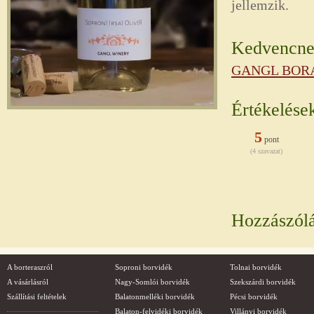
jellemzik.
Kedvencnek
GANGL BORÁ
Értékelése
5
pont
(4 szavazat)
Hozzászól
A borteraszról
Soproni borvidék
Tolnai borvidék
A vásárlásról
Nagy-Somlói borvidék
Szekszárdi borvidék
Szállítási feltételek
Balatonmelléki borvidék
Pécsi borvidék
Balaton-felvidéki borvidék
Villányi borvidék