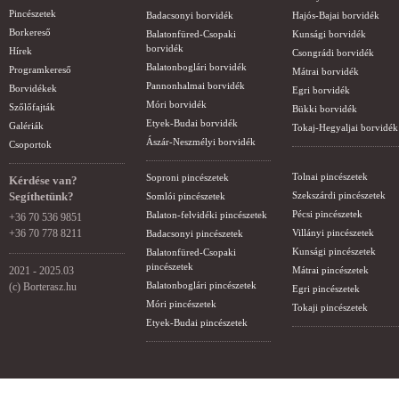
Pincészetek
Badacsonyi borvidék
Hajós-Bajai borvidék
Borkereső
Balatonfüred-Csopaki
Kunsági borvidék
borvidék
Hírek
Csongrádi borvidék
Balatonboglári borvidék
Programkereső
Mátrai borvidék
Pannonhalmai borvidék
Borvidékek
Egri borvidék
Móri borvidék
Szőlőfajták
Bükki borvidék
Etyek-Budai borvidék
Galériák
Tokaj-Hegyaljai borvidék
Ászár-Neszmélyi borvidék
Csoportok
Tolnai pincészetek
Soproni pincészetek
Kérdése van?
Segíthetünk?
Szekszárdi pincészetek
Somlói pincészetek
Pécsi pincészetek
Balaton-felvidéki pincészetek
+36 70 536 9851
+36 70 778 8211
Villányi pincészetek
Badacsonyi pincészetek
Kunsági pincészetek
Balatonfüred-Csopaki
pincészetek
2021 - 2025.03
Mátrai pincészetek
Balatonboglári pincészetek
(c) Borterasz.hu
Egri pincészetek
Móri pincészetek
Tokaji pincészetek
Etyek-Budai pincészetek