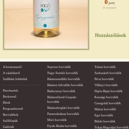
0
pont
(0 szavazat)
Hozzászólások
A borteraszról
Soproni borvidék
Tolnai borvidék
A vásárlásról
Nagy-Somlói borvidék
Szekszárdi borvidék
Szállítási feltételek
Balatonmelléki borvidék
Pécsi borvidék
Balaton-felvidéki borvidék
Villányi borvidék
Pincészetek
Badacsonyi borvidék
Hajós-Bajai borvidék
Borkereső
Balatonfüred-Csopaki
Kunsági borvidék
borvidék
Hírek
Csongrádi borvidék
Balatonboglári borvidék
Programkereső
Mátrai borvidék
Pannonhalmai borvidék
Borvidékek
Egri borvidék
Móri borvidék
Szőlőfajták
Bükki borvidék
Etyek-Budai borvidék
Galériák
Tokaj-Hegyaljai borvidék