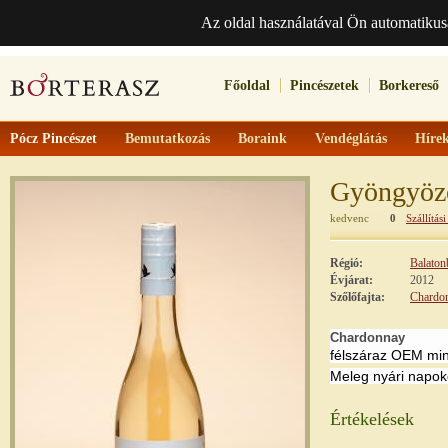
Az oldal használatával Ön automatikus
Főoldal
Pincészetek
Borkereső
Pócz Pincészet
Bemutatkozás
Boraink
Vendéglátás
Híre
Gyöngyöz
kedvenc
0
Szállítási
Régió:
Balaton
Évjárat:
2012
Szőlőfajta:
Chardo
Chardonnay
félszáraz OEM mi
Meleg nyári napok
Értékelések