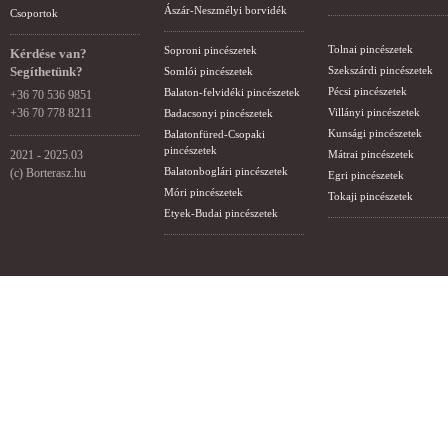
Ászár-Neszmélyi borvidék
Csoportok
Tolnai pincészetek
Soproni pincészetek
Kérdése van?
Segíthetünk?
Szekszárdi pincészetek
Somlói pincészetek
Pécsi pincészetek
Balaton-felvidéki pincészetek
+36 70 536 9851
+36 70 778 8211
Villányi pincészetek
Badacsonyi pincészetek
Kunsági pincészetek
Balatonfüred-Csopaki
pincészetek
2021 - 2025.03
Mátrai pincészetek
Balatonboglári pincészetek
(c) Borterasz.hu
Egri pincészetek
Móri pincészetek
Tokaji pincészetek
Etyek-Budai pincészetek