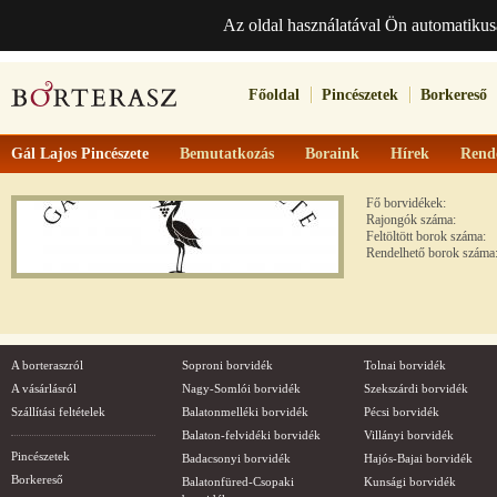
Az oldal használatával Ön automatikus
Főoldal
Pincészetek
Borkereső
Gál Lajos Pincészete
Bemutatkozás
Boraink
Hírek
Rend
Fő borvidékek:
Rajongók száma:
Feltöltött borok száma:
Rendelhető borok száma
A borteraszról
Soproni borvidék
Tolnai borvidék
A vásárlásról
Nagy-Somlói borvidék
Szekszárdi borvidék
Szállítási feltételek
Balatonmelléki borvidék
Pécsi borvidék
Balaton-felvidéki borvidék
Villányi borvidék
Pincészetek
Badacsonyi borvidék
Hajós-Bajai borvidék
Borkereső
Balatonfüred-Csopaki
Kunsági borvidék