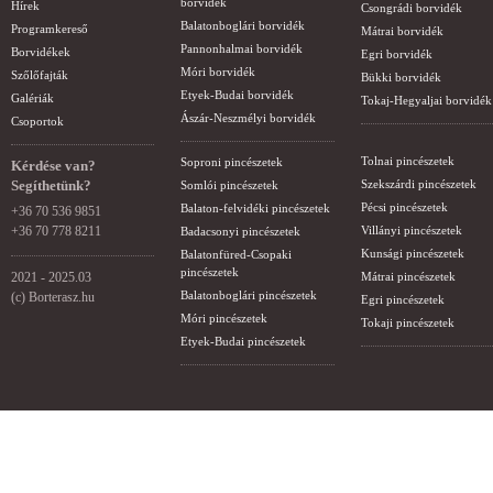
borvidék
Hírek
Csongrádi borvidék
Balatonboglári borvidék
Programkereső
Mátrai borvidék
Pannonhalmai borvidék
Borvidékek
Egri borvidék
Móri borvidék
Szőlőfajták
Bükki borvidék
Etyek-Budai borvidék
Galériák
Tokaj-Hegyaljai borvidék
Ászár-Neszmélyi borvidék
Csoportok
Tolnai pincészetek
Soproni pincészetek
Kérdése van?
Segíthetünk?
Szekszárdi pincészetek
Somlói pincészetek
Pécsi pincészetek
Balaton-felvidéki pincészetek
+36 70 536 9851
+36 70 778 8211
Villányi pincészetek
Badacsonyi pincészetek
Kunsági pincészetek
Balatonfüred-Csopaki
pincészetek
2021 - 2025.03
Mátrai pincészetek
Balatonboglári pincészetek
(c) Borterasz.hu
Egri pincészetek
Móri pincészetek
Tokaji pincészetek
Etyek-Budai pincészetek