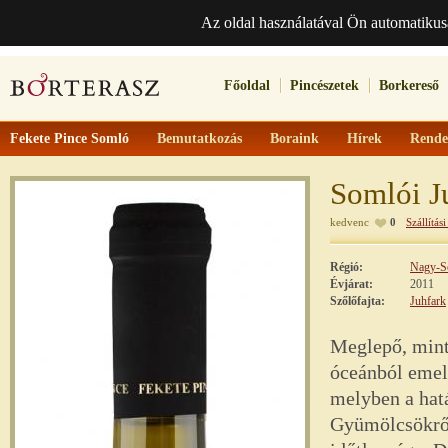
Az oldal használatával Ön automatikus
Főoldal
Pincészetek
Borkereső
Fekete Pince Somló
Bemutatkozás
Boraink
Hírek
Rende
Somlói J
kedvenc
0
Szállítási
Régió:
Nagy-S
Évjárat:
2011
Szőlőfajta:
Juhfark
Meglepő, mint
óceánból emelk
melyben a hat
Gyümölcsökről 