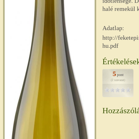
időtlensége. D
halé remekül 
Adatlap:
http://fekete
hu.pdf
Értékelése
5
pont
(2 szavazat)
Hozzászól