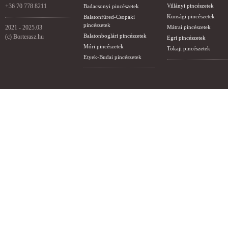
+36 70 778 8211
Villányi pincészetek
Badacsonyi pincészetek
Kunsági pincészetek
Balatonfüred-Csopaki
pincészetek
2021 - 2025.03
Mátrai pincészetek
Balatonboglári pincészetek
(c) Borterasz.hu
Egri pincészetek
Móri pincészetek
Tokaji pincészetek
Etyek-Budai pincészetek