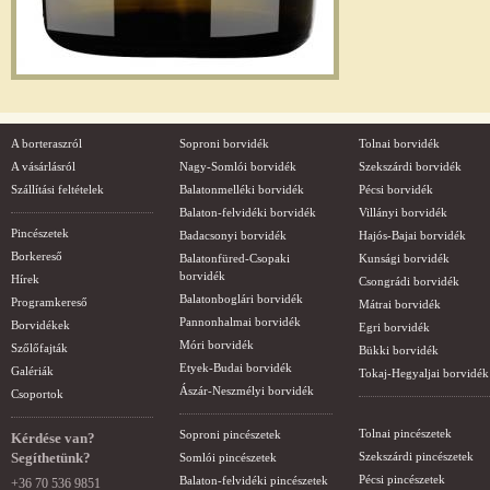
A borteraszról
Soproni borvidék
Tolnai borvidék
A vásárlásról
Nagy-Somlói borvidék
Szekszárdi borvidék
Szállítási feltételek
Balatonmelléki borvidék
Pécsi borvidék
Balaton-felvidéki borvidék
Villányi borvidék
Pincészetek
Badacsonyi borvidék
Hajós-Bajai borvidék
Borkereső
Balatonfüred-Csopaki
Kunsági borvidék
borvidék
Hírek
Csongrádi borvidék
Balatonboglári borvidék
Programkereső
Mátrai borvidék
Pannonhalmai borvidék
Borvidékek
Egri borvidék
Móri borvidék
Szőlőfajták
Bükki borvidék
Etyek-Budai borvidék
Galériák
Tokaj-Hegyaljai borvidék
Ászár-Neszmélyi borvidék
Csoportok
Tolnai pincészetek
Soproni pincészetek
Kérdése van?
Segíthetünk?
Szekszárdi pincészetek
Somlói pincészetek
Pécsi pincészetek
Balaton-felvidéki pincészetek
+36 70 536 9851