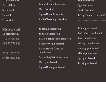
Programkereső
Mátrai borvidék
Pannonhalmai borvidék
Borvidékek
Egri borvidék
Móri borvidék
Szőlőfajták
Bükki borvidék
Etyek-Budai borvidék
Galériák
Tokaj-Hegyaljai borvidék
Ászár-Neszmélyi borvidék
Csoportok
Tolnai pincészetek
Soproni pincészetek
Kérdése van?
Segíthetünk?
Szekszárdi pincészetek
Somlói pincészetek
Pécsi pincészetek
Balaton-felvidéki pincészetek
+36 70 536 9851
+36 70 778 8211
Villányi pincészetek
Badacsonyi pincészetek
Kunsági pincészetek
Balatonfüred-Csopaki
pincészetek
2021 - 2025.03
Mátrai pincészetek
Balatonboglári pincészetek
(c) Borterasz.hu
Egri pincészetek
Móri pincészetek
Tokaji pincészetek
Etyek-Budai pincészetek