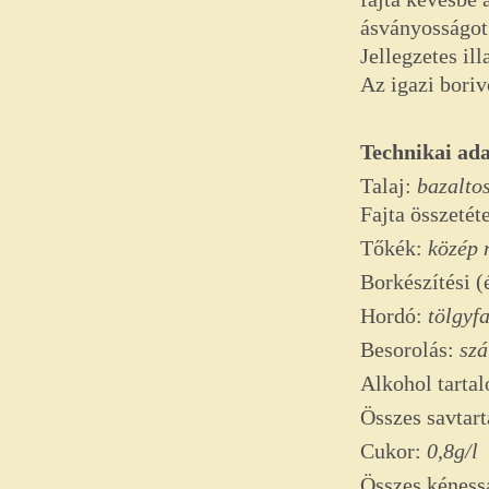
ásványosságot 
Jellegzetes il
Az igazi bori
Technikai ad
Talaj:
bazalto
Fajta összetét
Tőkék:
közép 
Borkészítési (
Hordó:
tölgyf
Besorolás:
szá
Alkohol tarta
Összes savtar
Cukor:
0,8g/l
Összes kéness