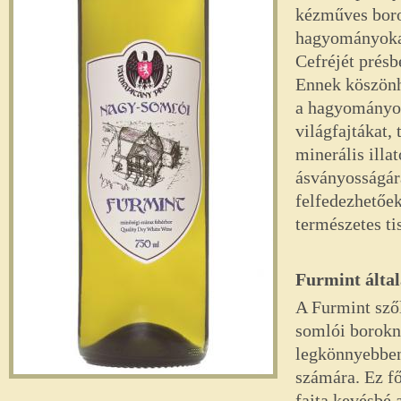
kézműves boro
hagyományokat 
Cefréjét présb
Ennek köszönh
a hagyományos 
világfajtákat,
minerális ill
ásványosságára
felfedezhetőek
természetes tis
Furmint által
A Furmint szől
somlói borokná
legkönnyebben 
számára. Ez fő
fajta kevésbé a