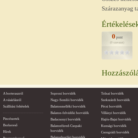
Szárazanyag t
Értékelése
0
pont
(0 szavazat)
Hozzászól
A borteraszról
Soproni borvidék
Tolnai borvidék
A vásárlásról
Nagy-Somlói borvidék
Szekszárdi borvidék
Szállítási feltételek
Balatonmelléki borvidék
Pécsi borvidék
Balaton-felvidéki borvidék
Villányi borvidék
Pincészetek
Badacsonyi borvidék
Hajós-Bajai borvidék
Borkereső
Balatonfüred-Csopaki
Kunsági borvidék
borvidék
Hírek
Csongrádi borvidék
Balatonboglári borvidék