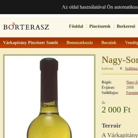
Az oldal használatával Ön automatikus
Főoldal
Pincészetek
Borkereső
Várkapitány Pincészet Somló
Bemutatkozás
Boraink
Vendég
Nagy-Som
kedvenc
0
Szállítási
Régió:
Nagy-S
Évjárat:
2008
Szőlőfajta:
Furmint
Ár
2 000 Ft
Terroir
A Várkapitány 