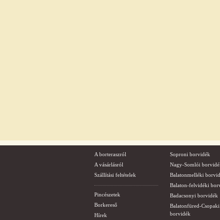
A borteraszról
Soproni borvidék
A vásárlásról
Nagy-Somlói borvidé
Szállítási feltételek
Balatonmelléki borvi
Balaton-felvidéki bor
Pincészetek
Badacsonyi borvidék
Borkereső
Balatonfüred-Csopaki
borvidék
Hírek