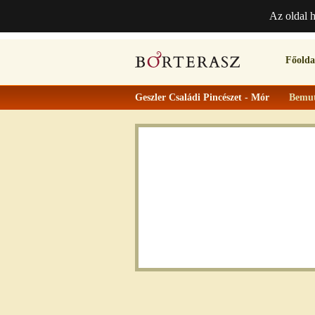
Az oldal 
Főolda
Geszler Családi Pincészet - Mór
Bemut