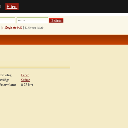
!
Értem
|
|
Regisztráció
Elfelejtett jelszó
zínvilág:
Fehér
zvilág:
Száraz
rtartalom:
0.75 liter