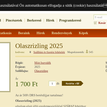
használatával Ön automatikusan elfogadja a sütik (cookie) használatát
l
Pincészetek
Borkereső
Hírek
Programkereső
Kosár
atkozás
Boraink
Hírek
Rendezvények
Képek
Olaszrizling 2025
kedvenc
0
Szállítási és fizetési feltételek
Megtekintették:
545
Régió:
Móri borvidék
S
Évjárat:
2025
Í
Szőlőfajta:
Olaszrizling
Ű
Ár
1 700 Ft
db
Az ár 50Ft DRS betétdíjjat tartalmaz!
Olaszrizling (2025)
oltalom alatt álló eredetmegjelölésű SZÁRAZ fehérbor