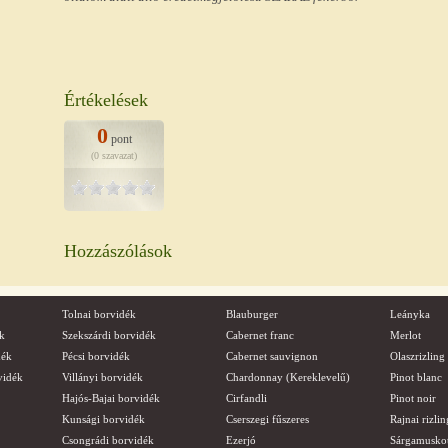
Értékelések
0
pont
(0 szavazat)
Hozzászólások
Tolnai borvidék
Blauburger
Leányka
k
Szekszárdi borvidék
Cabernet franc
Merlot
dék
Pécsi borvidék
Cabernet sauvignon
Olaszrizling
vidék
Villányi borvidék
Chardonnay (Kereklevelű)
Pinot blanc
Hajós-Bajai borvidék
Cirfandli
Pinot noir
Kunsági borvidék
Cserszegi fűszeres
Rajnai rizlin
Csongrádi borvidék
Ezerjó
Sárgamusko