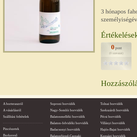
3 hónapos faho
személyiségév
Értékelése
0
pont
(0 szavazat)
Hozzászól
A borteraszról
Soproni borvidék
Tolnai borvidék
A vásárlásról
Nagy-Somlói borvidék
Szekszárdi borvidék
Szállítási feltételek
Balatonmelléki borvidék
Pécsi borvidék
Balaton-felvidéki borvidék
Villányi borvidék
Pincészetek
Badacsonyi borvidék
Hajós-Bajai borvidék
Borkereső
Balatonfüred-Csopaki
Kunsági borvidék