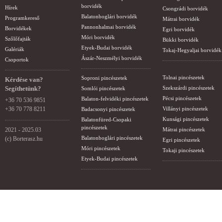
borvidék
Hírek
Csongrádi borvidék
Balatonboglári borvidék
Programkereső
Mátrai borvidék
Pannonhalmai borvidék
Borvidékek
Egri borvidék
Móri borvidék
Szőlőfajták
Bükki borvidék
Etyek-Budai borvidék
Galériák
Tokaj-Hegyaljai borvidék
Ászár-Neszmélyi borvidék
Csoportok
Tolnai pincészetek
Soproni pincészetek
Kérdése van?
Segíthetünk?
Szekszárdi pincészetek
Somlói pincészetek
Pécsi pincészetek
Balaton-felvidéki pincészetek
+36 70 536 9851
+36 70 778 8211
Villányi pincészetek
Badacsonyi pincészetek
Kunsági pincészetek
Balatonfüred-Csopaki
pincészetek
2021 - 2025.03
Mátrai pincészetek
Balatonboglári pincészetek
(c) Borterasz.hu
Egri pincészetek
Móri pincészetek
Tokaji pincészetek
Etyek-Budai pincészetek