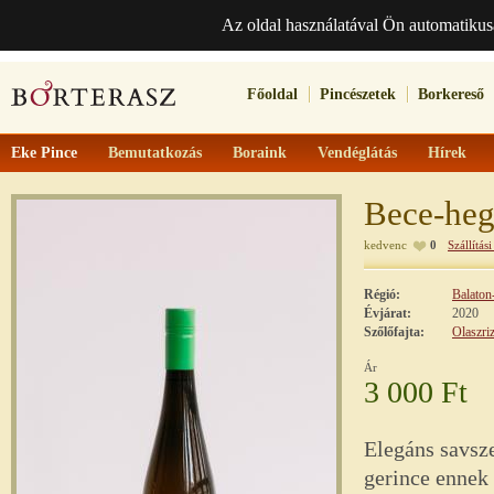
Az oldal használatával Ön automatikus
Főoldal
Pincészetek
Borkereső
Eke Pince
Bemutatkozás
Boraink
Vendéglátás
Hírek
Bece-heg
kedvenc
0
Szállítási
Régió:
Balaton
Évjárat:
2020
Szőlőfajta:
Olaszriz
Ár
3 000 Ft
Elegáns savsze
gerince ennek 