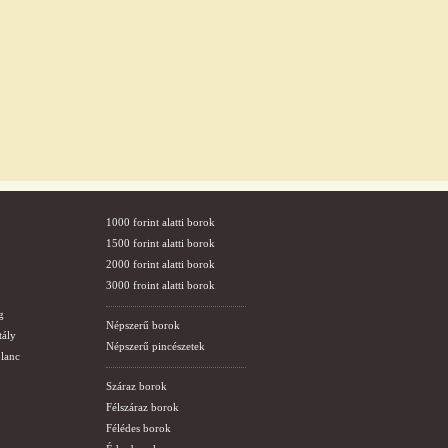
1000 forint alatti borok
1500 forint alatti borok
2000 forint alatti borok
3000 froint alatti borok
g
Népszerű borok
tály
Népszerű pincészetek
lanc
Száraz borok
Félszáraz borok
Félédes borok