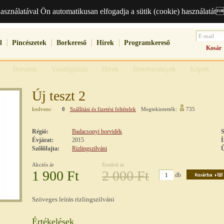
használatával Ön automatikusan elfogadja a sütik (cookie) használatát
l
Pincészetek
Borkereső
Hírek
Programkereső
Kosár
Boraink
Vendéglátás
Hírek
Rendezvények
Képek
Új teszt 2
kedvenc
0
Szállítási és fizetési feltételek
Megtekintették:
735
Régió:
Badacsonyi borvidék
S
Évjárat:
2015
Í
Szőlőfajta:
Rizlingszilváni
Ű
Akciós ár
Eredeti ár
1 900 Ft
2 000 Ft
db
Szöveges leírás rizlingszilváni
Értékelések