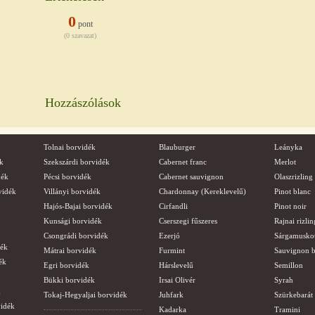
0
pont
(0 szavazat)
Hozzászólások
Tolnai borvidék
Blauburger
Leányka
k
Szekszárdi borvidék
Cabernet franc
Merlot
dék
Pécsi borvidék
Cabernet sauvignon
Olaszrizling
vidék
Villányi borvidék
Chardonnay (Kereklevelű)
Pinot blanc
Hajós-Bajai borvidék
Cirfandli
Pinot noir
Kunsági borvidék
Cserszegi fűszeres
Rajnai rizlin
Csongrádi borvidék
Ezerjó
Sárgamusko
dék
Mátrai borvidék
Furmint
Sauvignon b
ék
Egri borvidék
Hárslevelű
Semillon
Bükki borvidék
Irsai Olivér
Syrah
k
Tokaj-Hegyaljai borvidék
Juhfark
Szürkebarát
vidék
Kadarka
Tramini