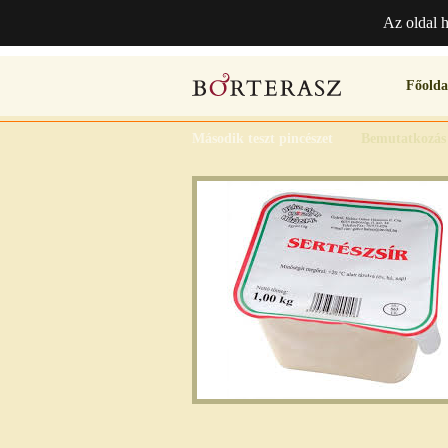
Az oldal 
Főolda
Második teszt pincészet
Bemutatkozás