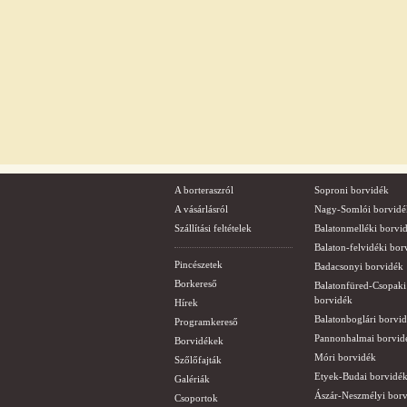
A borteraszról
Soproni borvidék
A vásárlásról
Nagy-Somlói borvidé
Szállítási feltételek
Balatonmelléki borvi
Balaton-felvidéki bor
Pincészetek
Badacsonyi borvidék
Borkereső
Balatonfüred-Csopaki
borvidék
Hírek
Balatonboglári borvi
Programkereső
Pannonhalmai borvid
Borvidékek
Móri borvidék
Szőlőfajták
Etyek-Budai borvidé
Galériák
Ászár-Neszmélyi bor
Csoportok