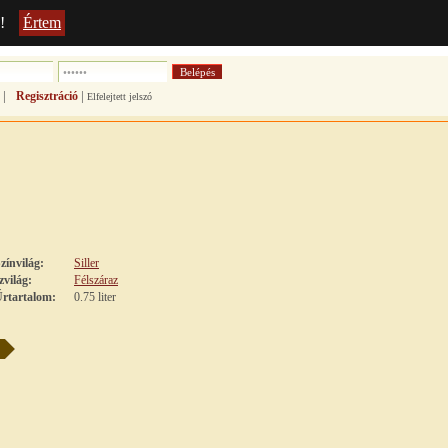
!
Értem
|
|
Regisztráció
Elfelejtett jelszó
zínvilág:
Siller
zvilág:
Félszáraz
rtartalom:
0.75 liter