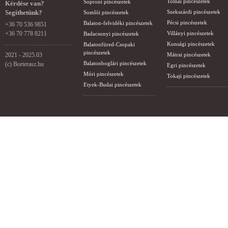
Tolnai pincészetek
Soproni pincészetek
Kérdése van?
Segíthetünk?
Szekszárdi pincészetek
Somlói pincészetek
Pécsi pincészetek
Balaton-felvidéki pincészetek
+36 70 536 9851
+36 70 778 8211
Villányi pincészetek
Badacsonyi pincészetek
Kunsági pincészetek
Balatonfüred-Csopaki
pincészetek
2021 - 2025.03
Mátrai pincészetek
Balatonboglári pincészetek
(c) Borterasz.hu
Egri pincészetek
Móri pincészetek
Tokaji pincészetek
Etyek-Budai pincészetek