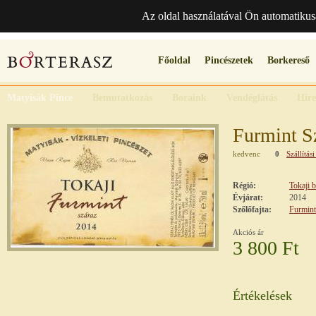
Az oldal használatával Ön automatikus
Főoldal
Pincészetek
Borkereső
Matyisák Pince
Bemutatkozás
Boraink
Vendéglátás
Hír
Furmint S
kedvenc
0
Szállítási
Régió:
Tokaji 
Évjárat:
2014
Szőlőfajta:
Furmint
Akciós ár
3 800 Ft
Értékelések