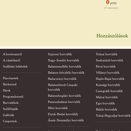
0
pont
(0 szavazat)
Hozzászólások
A borteraszról
Soproni borvidék
Tolnai borvidék
A vásárlásról
Nagy-Somlói borvidék
Szekszárdi borvidék
Szállítási feltételek
Balatonmelléki borvidék
Pécsi borvidék
Balaton-felvidéki borvidék
Villányi borvidék
Pincészetek
Badacsonyi borvidék
Hajós-Bajai borvidék
Borkereső
Balatonfüred-Csopaki
Kunsági borvidék
borvidék
Hírek
Csongrádi borvidék
Balatonboglári borvidék
Programkereső
Mátrai borvidék
Pannonhalmai borvidék
Borvidékek
Egri borvidék
Móri borvidék
Szőlőfajták
Bükki borvidék
Etyek-Budai borvidék
Galériák
Tokaj-Hegyaljai borvidék
Ászár-Neszmélyi borvidék
Csoportok