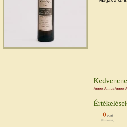
Magas alkohol 
Kedvencnek
Annus
Annus
Annus
A
Értékelése
0
pont
(0 szavazat)