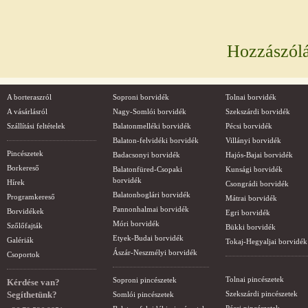
Hozzászól
A borteraszról
Soproni borvidék
Tolnai borvidék
A vásárlásról
Nagy-Somlói borvidék
Szekszárdi borvidék
Szállítási feltételek
Balatonmelléki borvidék
Pécsi borvidék
Balaton-felvidéki borvidék
Villányi borvidék
Pincészetek
Badacsonyi borvidék
Hajós-Bajai borvidék
Borkereső
Balatonfüred-Csopaki
Kunsági borvidék
borvidék
Hírek
Csongrádi borvidék
Balatonboglári borvidék
Programkereső
Mátrai borvidék
Pannonhalmai borvidék
Borvidékek
Egri borvidék
Móri borvidék
Szőlőfajták
Bükki borvidék
Etyek-Budai borvidék
Galériák
Tokaj-Hegyaljai borvidék
Ászár-Neszmélyi borvidék
Csoportok
Tolnai pincészetek
Soproni pincészetek
Kérdése van?
Segíthetünk?
Szekszárdi pincészetek
Somlói pincészetek