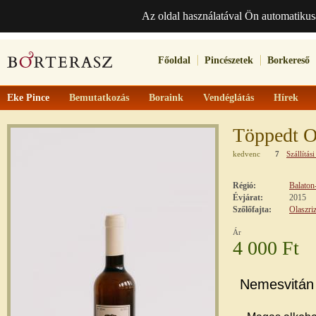
Az oldal használatával Ön automatikus
Főoldal
Pincészetek
Borkereső
Eke Pince
Bemutatkozás
Boraink
Vendéglátás
Hírek
Töppedt Ol
kedvenc
7
Szállítási
Régió:
Balaton
Évjárat:
2015
Szőlőfajta:
Olaszriz
Ár
4 000 Ft
Nemesvitán t