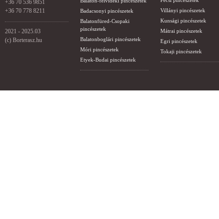
Pécsi pincészetek
Balaton-felvidéki pincészetek
+36 70 536 9851
+36 70 778 8211
Villányi pincészetek
Badacsonyi pincészetek
Kunsági pincészetek
Balatonfüred-Csopaki
pincészetek
2021 - 2025.03
Mátrai pincészetek
Balatonboglári pincészetek
(c) Borterasz.hu
Egri pincészetek
Móri pincészetek
Tokaji pincészetek
Etyek-Budai pincészetek