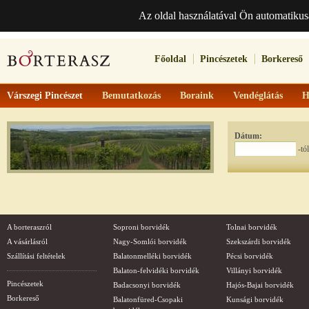
Az oldal használatával Ön automatikus
Főoldal
Pincészetek
Borkereső
Várszegi Pincészet
Bemutatkozás
Boraink
Vendéglátás
H
Dátum:
-tó
A borteraszról
Soproni borvidék
Tolnai borvidék
A vásárlásról
Nagy-Somlói borvidék
Szekszárdi borvidék
Szállítási feltételek
Balatonmelléki borvidék
Pécsi borvidék
Balaton-felvidéki borvidék
Villányi borvidék
Pincészetek
Badacsonyi borvidék
Hajós-Bajai borvidék
Borkereső
Balatonfüred-Csopaki
Kunsági borvidék