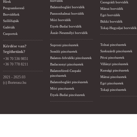
borvidék
Hírek
Csongrádi borvidék
Balatonboglári borvidék
Programkereső
Mátrai borvidék
Pannonhalmai borvidék
Borvidékek
Egri borvidék
Móri borvidék
Szőlőfajták
Bükki borvidék
Etyek-Budai borvidék
Galériák
Tokaj-Hegyaljai borvidék
Ászár-Neszmélyi borvidék
Csoportok
Tolnai pincészetek
Soproni pincészetek
Kérdése van?
Segíthetünk?
Szekszárdi pincészetek
Somlói pincészetek
Pécsi pincészetek
Balaton-felvidéki pincészetek
+36 70 536 9851
+36 70 778 8211
Villányi pincészetek
Badacsonyi pincészetek
Kunsági pincészetek
Balatonfüred-Csopaki
pincészetek
2021 - 2025.03
Mátrai pincészetek
Balatonboglári pincészetek
(c) Borterasz.hu
Egri pincészetek
Móri pincészetek
Tokaji pincészetek
Etyek-Budai pincészetek