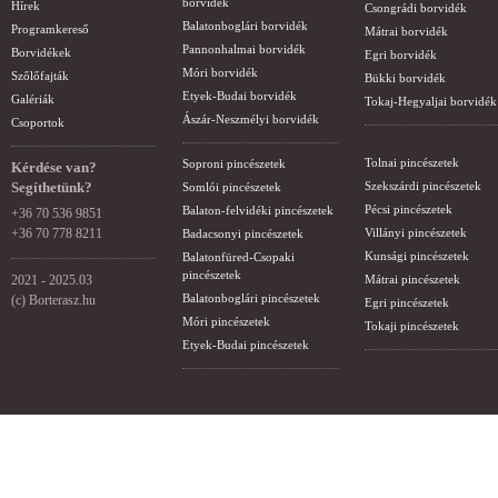
borvidék
Hírek
Csongrádi borvidék
Balatonboglári borvidék
Programkereső
Mátrai borvidék
Pannonhalmai borvidék
Borvidékek
Egri borvidék
Móri borvidék
Szőlőfajták
Bükki borvidék
Etyek-Budai borvidék
Galériák
Tokaj-Hegyaljai borvidék
Ászár-Neszmélyi borvidék
Csoportok
Tolnai pincészetek
Soproni pincészetek
Kérdése van?
Segíthetünk?
Szekszárdi pincészetek
Somlói pincészetek
Pécsi pincészetek
Balaton-felvidéki pincészetek
+36 70 536 9851
+36 70 778 8211
Villányi pincészetek
Badacsonyi pincészetek
Kunsági pincészetek
Balatonfüred-Csopaki
pincészetek
2021 - 2025.03
Mátrai pincészetek
Balatonboglári pincészetek
(c) Borterasz.hu
Egri pincészetek
Móri pincészetek
Tokaji pincészetek
Etyek-Budai pincészetek