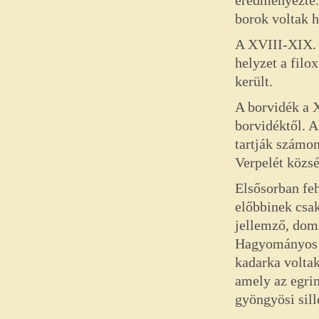
eredményezte. 
borok voltak h
A XVIII-XIX. s
helyzet a filo
került.
A borvidék a 
borvidéktől. 
tartják számon
Verpelét közsé
Elsősorban feh
előbbinek csa
jellemző, dom
Hagyományos fa
kadarka voltak
amely az egrin
gyöngyösi sill