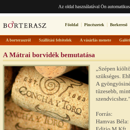
Az oldal használatával Ön automatikus
Főoldal
Pincészetek
Borkereső
A borteraszról
Szállítási feltételek
A vásárlás menete
Galér
A Mátrai borvidék bemutatása
„Szépen kiölt
szükséges. Ehh
A gyöngyösinél
tüzesebb, mint
szendvicshez.
Forrás:
Hamvas Béla: A
Editio M Kft.,