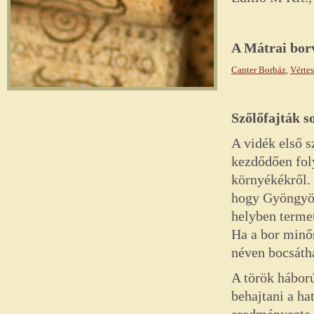
A
Mátrai
bor
Canter Borház
,
Vértes
Szőlőfajták s
A vidék első s
kezdődően fol
környékékről. 
hogy Gyöngyös 
helyben termet
Ha a bor minő
néven bocsátha
A török háború
behajtani a ha