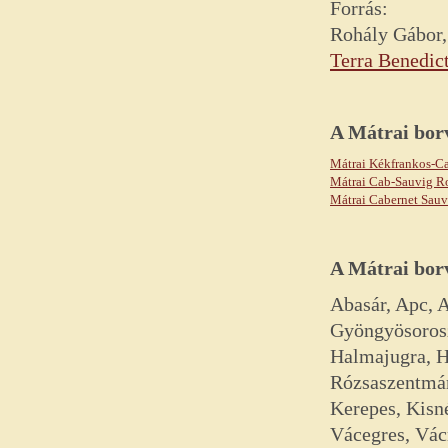
Forrás:
Rohály Gábor,
Terra Benedict
A
Mátrai
bor
Mátrai Kékfrankos-C
Mátrai Cab-Sauvig R
Mátrai Cabernet Sau
A Mátrai borv
Abasár, Apc, 
Gyöngyösorosz
Halmajugra, H
Rózsaszentmár
Kerepes, Kisn
Vácegres, Vác