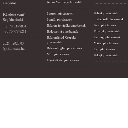
Ászár-Neszmélyi borvidék
Csoportok
Tolnai pincészetek
Soproni pincészetek
Kérdése van?
Segíthetünk?
Szekszárdi pincészetek
Somlói pincészetek
Pécsi pincészetek
Balaton-felvidéki pincészetek
+36 70 536 9851
+36 70 778 8211
Villányi pincészetek
Badacsonyi pincészetek
Kunsági pincészetek
Balatonfüred-Csopaki
pincészetek
2021 - 2025.03
Mátrai pincészetek
Balatonboglári pincészetek
(c) Borterasz.hu
Egri pincészetek
Móri pincészetek
Tokaji pincészetek
Etyek-Budai pincészetek