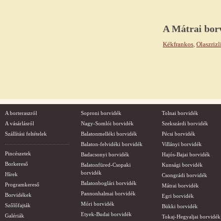
A
Mátrai
borv
Kékfrankos
,
Olaszrizl
A borteraszról
Soproni borvidék
Tolnai borvidék
A vásárlásról
Nagy-Somlói borvidék
Szekszárdi borvidék
Szállítási feltételek
Balatonmelléki borvidék
Pécsi borvidék
Balaton-felvidéki borvidék
Villányi borvidék
Pincészetek
Badacsonyi borvidék
Hajós-Bajai borvidék
Borkereső
Balatonfüred-Csopaki
Kunsági borvidék
borvidék
Hírek
Csongrádi borvidék
Balatonboglári borvidék
Programkereső
Mátrai borvidék
Pannonhalmai borvidék
Borvidékek
Egri borvidék
Móri borvidék
Szőlőfajták
Bükki borvidék
Etyek-Budai borvidék
Galériák
Tokaj-Hegyaljai borvidék