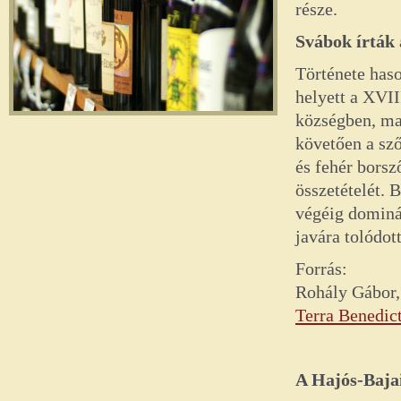
része.
Svábok írták 
Története haso
helyett a XVII
községben, ma
követően a sző
és fehér borsz
összetételét.
végéig dominál
javára tolódott
Forrás:
Rohály Gábor,
Terra Benedict
A Hajós-Baja