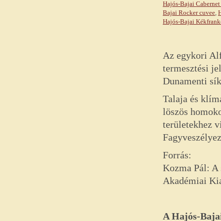
Hajós-Bajai Cabernet
Bajai Rocker cuvee
,
H
Hajós-Bajai Kékfrank
Az egykori Alf
termesztési je
Dunamenti síks
Talaja és klí
löszös homoko
területekhez 
Fagyveszélyezt
Forrás:
Kozma Pál: A s
Akadémiai Ki
A Hajós-Bajai