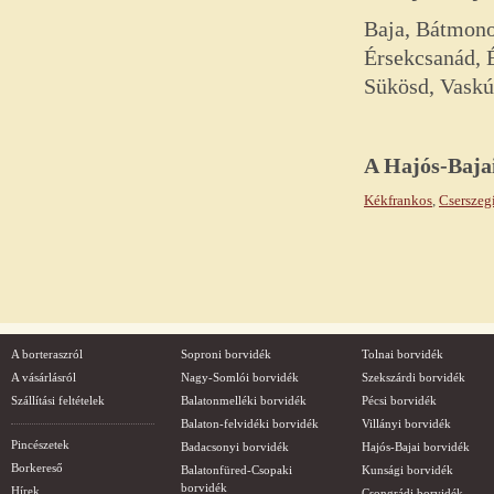
Baja, Bátmonos
Érsekcsanád, 
Sükösd, Vaskú
A
Hajós-Baja
Kékfrankos
,
Cserszegi
A borteraszról
Soproni borvidék
Tolnai borvidék
A vásárlásról
Nagy-Somlói borvidék
Szekszárdi borvidék
Szállítási feltételek
Balatonmelléki borvidék
Pécsi borvidék
Balaton-felvidéki borvidék
Villányi borvidék
Pincészetek
Badacsonyi borvidék
Hajós-Bajai borvidék
Borkereső
Balatonfüred-Csopaki
Kunsági borvidék
borvidék
Hírek
Csongrádi borvidék