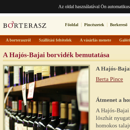
Az oldal használatával Ön automatikus
Főoldal
Pincészetek
Borkereső
A borteraszról
Szállítási feltételek
A vásárlás menete
Galér
A Hajós-Bajai borvidék bemutatása
A
Hajós-Baja
Berta Pince
Átmenet a hom
A Hajós-Bajai 
löszhát nyugati
homokos talaj