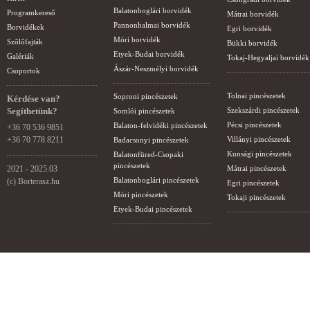
Balatonboglári borvidék
Programkereső
Mátrai borvidék
Pannonhalmai borvidék
Borvidékek
Egri borvidék
Móri borvidék
Szőlőfajták
Bükki borvidék
Etyek-Budai borvidék
Galériák
Tokaj-Hegyaljai borvidék
Ászár-Neszmélyi borvidék
Csoportok
Tolnai pincészetek
Soproni pincészetek
Kérdése van?
Segíthetünk?
Szekszárdi pincészetek
Somlói pincészetek
Pécsi pincészetek
Balaton-felvidéki pincészetek
+36 70 536 9851
+36 70 778 8211
Villányi pincészetek
Badacsonyi pincészetek
Kunsági pincészetek
Balatonfüred-Csopaki
pincészetek
2021 - 2025.03
Mátrai pincészetek
Balatonboglári pincészetek
(c) Borterasz.hu
Egri pincészetek
Móri pincészetek
Tokaji pincészetek
Etyek-Budai pincészetek