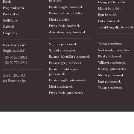
borvidék
Hírek
Csongrádi borvidék
Balatonboglári borvidék
Programkereső
Mátrai borvidék
Pannonhalmai borvidék
Borvidékek
Egri borvidék
Móri borvidék
Szőlőfajták
Bükki borvidék
Etyek-Budai borvidék
Galériák
Tokaj-Hegyaljai borvidék
Ászár-Neszmélyi borvidék
Csoportok
Tolnai pincészetek
Soproni pincészetek
Kérdése van?
Segíthetünk?
Szekszárdi pincészetek
Somlói pincészetek
Pécsi pincészetek
Balaton-felvidéki pincészetek
+36 70 536 9851
+36 70 778 8211
Villányi pincészetek
Badacsonyi pincészetek
Kunsági pincészetek
Balatonfüred-Csopaki
pincészetek
2021 - 2025.03
Mátrai pincészetek
Balatonboglári pincészetek
(c) Borterasz.hu
Egri pincészetek
Móri pincészetek
Tokaji pincészetek
Etyek-Budai pincészetek