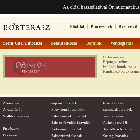
Az oldal használatával Ön automatikus
Főoldal
Pincészetek
Borkereső
Szent Gaál Pincészet
Bemutatkozás
Boraink
Vendéglátás
Fő borvidékek:
Rajongók száma:
Feltöltött borok száma:
Rendelhető borok száma
A borteraszról
Soproni borvidék
Tolnai borvidék
A vásárlásról
Nagy-Somlói borvidék
Szekszárdi borvidék
Szállítási feltételek
Balatonmelléki borvidék
Pécsi borvidék
Balaton-felvidéki borvidék
Villányi borvidék
Pincészetek
Badacsonyi borvidék
Hajós-Bajai borvidék
Borkereső
Balatonfüred-Csopaki
Kunsági borvidék