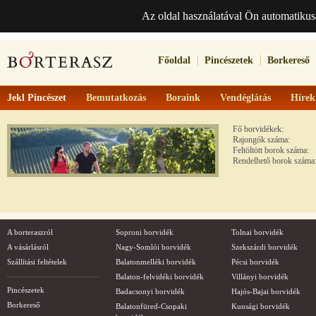
Az oldal használatával Ön automatikus
Főoldal
Pincészetek
Borkereső
Jekl Pincészet
Bemutatkozás
Boraink
Vendéglátás
Hírek
Fő borvidékek:
Rajongók száma:
Feltöltött borok száma:
Rendelhető borok száma
A borteraszról
Soproni borvidék
Tolnai borvidék
A vásárlásról
Nagy-Somlói borvidék
Szekszárdi borvidék
Szállítási feltételek
Balatonmelléki borvidék
Pécsi borvidék
Balaton-felvidéki borvidék
Villányi borvidék
Pincészetek
Badacsonyi borvidék
Hajós-Bajai borvidék
Borkereső
Balatonfüred-Csopaki
Kunsági borvidék