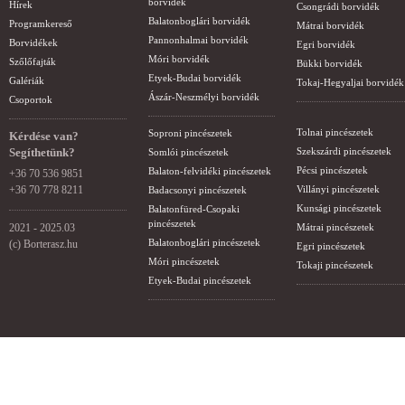
borvidék
Hírek
Csongrádi borvidék
Balatonboglári borvidék
Programkereső
Mátrai borvidék
Pannonhalmai borvidék
Borvidékek
Egri borvidék
Móri borvidék
Szőlőfajták
Bükki borvidék
Etyek-Budai borvidék
Galériák
Tokaj-Hegyaljai borvidék
Ászár-Neszmélyi borvidék
Csoportok
Tolnai pincészetek
Soproni pincészetek
Kérdése van?
Segíthetünk?
Szekszárdi pincészetek
Somlói pincészetek
Pécsi pincészetek
Balaton-felvidéki pincészetek
+36 70 536 9851
+36 70 778 8211
Villányi pincészetek
Badacsonyi pincészetek
Kunsági pincészetek
Balatonfüred-Csopaki
pincészetek
2021 - 2025.03
Mátrai pincészetek
Balatonboglári pincészetek
(c) Borterasz.hu
Egri pincészetek
Móri pincészetek
Tokaji pincészetek
Etyek-Budai pincészetek