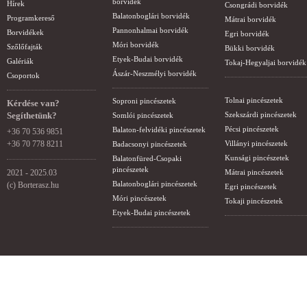
borvidék
Hírek
Csongrádi borvidék
Balatonboglári borvidék
Programkereső
Mátrai borvidék
Pannonhalmai borvidék
Borvidékek
Egri borvidék
Móri borvidék
Szőlőfajták
Bükki borvidék
Etyek-Budai borvidék
Galériák
Tokaj-Hegyaljai borvidék
Ászár-Neszmélyi borvidék
Csoportok
Tolnai pincészetek
Soproni pincészetek
Kérdése van?
Segíthetünk?
Szekszárdi pincészetek
Somlói pincészetek
Pécsi pincészetek
Balaton-felvidéki pincészetek
+36 70 536 9851
+36 70 778 8211
Villányi pincészetek
Badacsonyi pincészetek
Kunsági pincészetek
Balatonfüred-Csopaki
pincészetek
2021 - 2025.03
Mátrai pincészetek
Balatonboglári pincészetek
(c) Borterasz.hu
Egri pincészetek
Móri pincészetek
Tokaji pincészetek
Etyek-Budai pincészetek