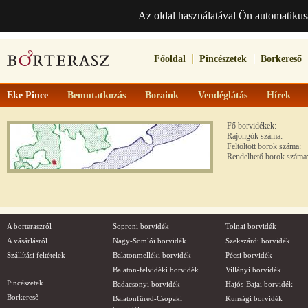
Az oldal használatával Ön automatikus
Főoldal
Pincészetek
Borkereső
Eke Pince
Bemutatkozás
Boraink
Vendéglátás
Hírek
Fő borvidékek:
Rajongók száma:
Feltöltött borok száma:
Rendelhető borok száma
A borteraszról
Soproni borvidék
Tolnai borvidék
A vásárlásról
Nagy-Somlói borvidék
Szekszárdi borvidék
Szállítási feltételek
Balatonmelléki borvidék
Pécsi borvidék
Balaton-felvidéki borvidék
Villányi borvidék
Pincészetek
Badacsonyi borvidék
Hajós-Bajai borvidék
Borkereső
Balatonfüred-Csopaki
Kunsági borvidék