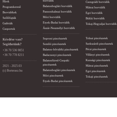
borvidék
Hírek
Csongrádi borvidék
Balatonboglári borvidék
Programkereső
Mátrai borvidék
Pannonhalmai borvidék
Borvidékek
Egri borvidék
Móri borvidék
Szőlőfajták
Bükki borvidék
Etyek-Budai borvidék
Galériák
Tokaj-Hegyaljai borvidék
Ászár-Neszmélyi borvidék
Csoportok
Tolnai pincészetek
Soproni pincészetek
Kérdése van?
Segíthetünk?
Szekszárdi pincészetek
Somlói pincészetek
Pécsi pincészetek
Balaton-felvidéki pincészetek
+36 70 536 9851
+36 70 778 8211
Villányi pincészetek
Badacsonyi pincészetek
Kunsági pincészetek
Balatonfüred-Csopaki
pincészetek
2021 - 2025.03
Mátrai pincészetek
Balatonboglári pincészetek
(c) Borterasz.hu
Egri pincészetek
Móri pincészetek
Tokaji pincészetek
Etyek-Budai pincészetek