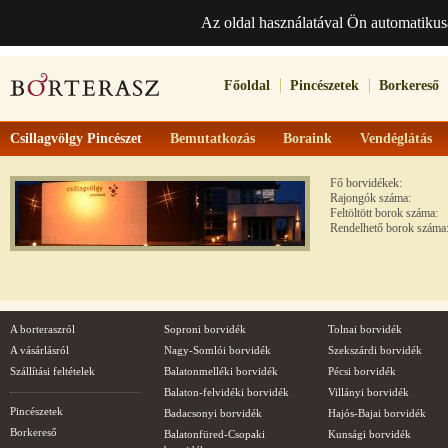
Az oldal használatával Ön automatikus
Főoldal
Pincészetek
Borkereső
Csillagvölgy Pincészet
Bemutatkozás
Boraink
Vendéglátás
Fő borvidékek:
Rajongók száma:
Feltöltött borok száma:
Rendelhető borok száma
A borteraszról
Soproni borvidék
Tolnai borvidék
A vásárlásról
Nagy-Somlói borvidék
Szekszárdi borvidék
Szállítási feltételek
Balatonmelléki borvidék
Pécsi borvidék
Balaton-felvidéki borvidék
Villányi borvidék
Pincészetek
Badacsonyi borvidék
Hajós-Bajai borvidék
Borkereső
Balatonfüred-Csopaki
Kunsági borvidék